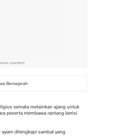
 WITH CONTENT
iwa Bersejarah
eligius semata melainkan ajang untuk
para peserta membawa rantang berisi
r ayam dilengkapi sambal yang