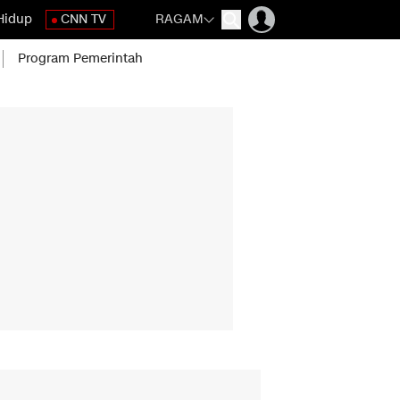
Hidup
CNN TV
RAGAM
Program Pemerintah