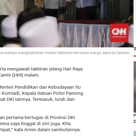
ma kalinya menghabiskan malam takbiran bersama warga Jakarta Selatan.
rta mengawali takbiran jelang Hari Raya
 Kamis (14/6) malam.
 Menteri Pendidikan dan Kebudayaan itu
i Kurniadi, Kepala Satuan Polisi Pamong
bat DKI lainnya. Termasuk, lurah dan
P
ran pertama bertugas di Provinsi DKI
D
ena saya tinggal di sini juga. Kita
tempat," kata Anies dalam sambutannya.