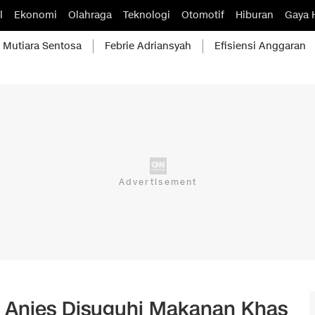
l
Ekonomi
Olahraga
Teknologi
Otomotif
Hiburan
Gaya 
Mutiara Sentosa
Febrie Adriansyah
Efisiensi Anggaran
, Anies Disuguhi Makanan Khas