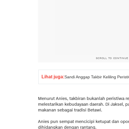
SCROLL TO CONTINUE
Lihat juga:
Sandi Anggap Takbir Keliling Perist
Menurut Anies, takbiran bukanlah peristiwa r
melestarikan kebudayaan daerah. Di Jaksel, 
makanan sebagai tradisi Betawi.
Anies pun sempat mencicipi ketupat dan opo
dihidangkan dengan rantang.