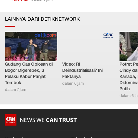
2 Pekerja Proyek Tertimpa Beton Drainase Jatinegara Lolos
0
5
dari Maut
Nasional
•
dalam 6 jam
LAINNYA DARI DETIKNETWORK
Gudang Gas Oplosan di
Video: RI
Potret Pe
Bogor Digerebek, 3
Deindustrialisasi? Ini
Cindy da
Pelaku Kabur Panjat
Faktanya
Kanada, 
Tembok
Didomina
dalam 6 jam
Putih
dalam 7 jam
dalam 6 j