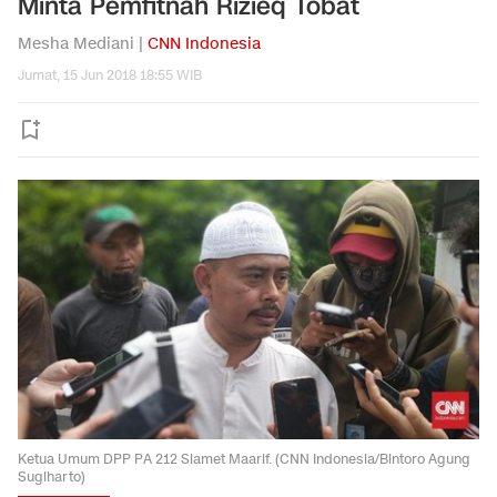
Minta Pemfitnah Rizieq Tobat
Mesha Mediani |
CNN Indonesia
Jumat, 15 Jun 2018 18:55 WIB
Ketua Umum DPP PA 212 Slamet Maarif. (CNN Indonesia/Bintoro Agung
Sugiharto)