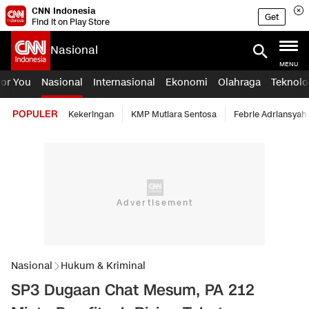
CNN Indonesia
Get
Find it on Play Store
Nasional
MENU
For You
Nasional
Internasional
Ekonomi
Olahraga
Teknolo
POPULER
Kekeringan
KMP Mutiara Sentosa
Febrie Adriansyah
Nasional
Hukum & Kriminal
SP3 Dugaan Chat Mesum, PA 212