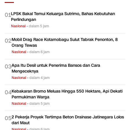
Olahraga
TERPOPULER
LPSK Bakal Temui Keluarga Sutrimo, Bahas Kebutuhan
0
1
Perlindungan
Nasional
•
dalam 5 jam
Mobil Drag Race Kotamobagu Sulut Tabrak Penonton, 8
0
2
Orang Tewas
Nasional
•
dalam 6 jam
Apa Itu Desil untuk Penerima Bansos dan Cara
0
3
Mengeceknya
Nasional
•
dalam 4 jam
Kebakaran Bromo Meluas Hingga 550 Hektare, Api Dekati
0
4
Permukiman Warga
Nasional
•
dalam 5 jam