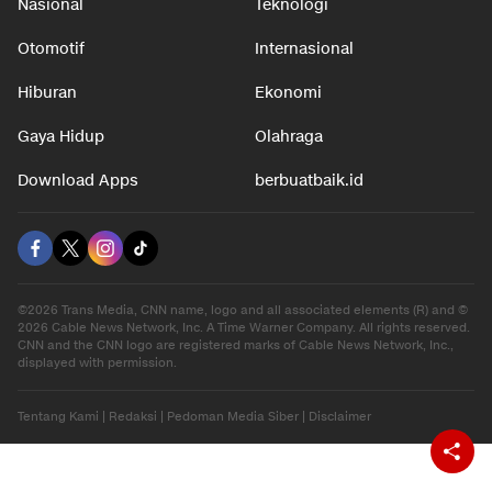
Nasional
Teknologi
Otomotif
Internasional
Hiburan
Ekonomi
Gaya Hidup
Olahraga
Download Apps
berbuatbaik.id
©2026 Trans Media, CNN name, logo and all associated elements (R) and ©
2026 Cable News Network, Inc. A Time Warner Company. All rights reserved.
CNN and the CNN logo are registered marks of Cable News Network, Inc.,
displayed with permission.