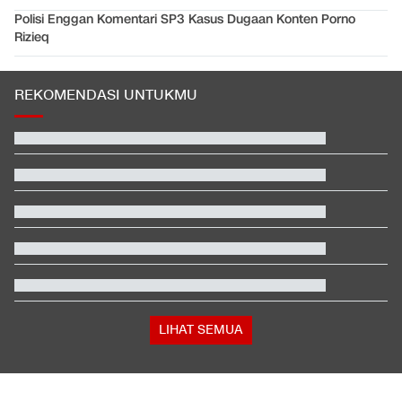
Polisi Enggan Komentari SP3 Kasus Dugaan Konten Porno
Rizieq
REKOMENDASI UNTUKMU
Hashim Djojohadikusumo Kukuhkan 20 Ormas Baru Kawal
Program Pemerintah
Alasan Timnas Indonesia Gonta Ganti Kiper di Piala AFF 2026
Pemakaman Ayah Messi Berlangsung Tertutup, Hanya Dihadiri
Keluarga
Klasemen Moto3 usai Veda Ega Finis ke-9 dan Danish Crash di
GP Inggris
Penampakan Ruang Penyimpanan Ratusan Senjata di Yayasan
Sekolah
Terbanyak dalam Sejarah, 3.323 Warga India Diusir dari
Kanada