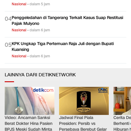
Nasional
•
dalam 5 jam
Penggeledahan di Tangerang Terkait Kasus Suap Restitusi
0
4
Pajak Mulyono
Nasional
•
dalam 6 jam
KPK Ungkap Tiga Pertemuan Raja Juli dengan Bupati
0
5
Kuansing
Nasional
•
dalam 6 jam
LAINNYA DARI DETIKNETWORK
Video: Ancaman Sanksi
Jadwal Final Piala
Cerita D
Berat Dokter Hina Pasien
Presiden: Persib vs
Berhenti 
BPJS Meski Sudah Minta
Persebaya Berebut Gelar
Hiburan h