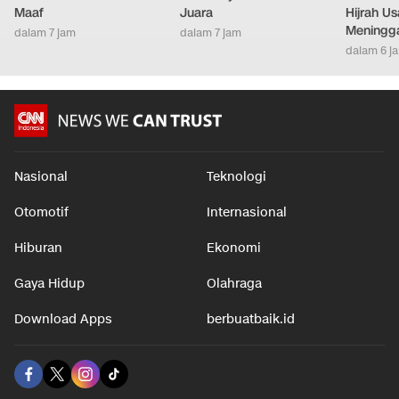
Maaf
Juara
Hijrah Us
Meningg
dalam 7 jam
dalam 7 jam
dalam 6 j
Nasional
Teknologi
Otomotif
Internasional
Hiburan
Ekonomi
Gaya Hidup
Olahraga
Download Apps
berbuatbaik.id