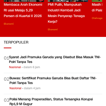
Membaca Arah Ekonomi
PMI Pulih, Mampukah
Masih Be
RI usai Melaju 5,29
Industri Kembali Jadi
di Piala
Persen di Kuartal II 2026
Mesin Penyerap Tenaga
Olahraga
Kerja?
Ekonomi
Ekonomi
TERPOPULER
Syarat Jadi Pramuka Garuda yang Disebut Bisa Masuk TNI-
0
1
Polri Tanpa Tes
Nasional
•
dalam 6 jam
Buwas: Sertifikat Pramuka Garuda Bisa Buat Daftar TNI-
0
2
Polri Tanpa Tes
Nasional
•
dalam 4 jam
Polisi Menang Praperadilan, Status Tersangka Korupsi
0
3
Rp1,9 M Gugur