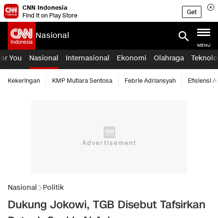
CNN Indonesia
Get
Find it on Play Store
Nasional
MENU
For You
Nasional
Internasional
Ekonomi
Olahraga
Teknolo
Kekeringan
KMP Mutiara Sentosa
Febrie Adriansyah
Efisiensi 
Nasional
Politik
Dukung Jokowi, TGB Disebut Tafsirkan