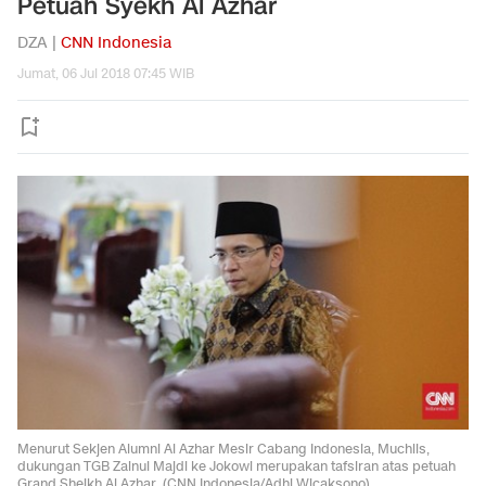
Petuah Syekh Al Azhar
DZA |
CNN Indonesia
Jumat, 06 Jul 2018 07:45 WIB
Menurut Sekjen Alumni Al Azhar Mesir Cabang Indonesia, Muchlis,
dukungan TGB Zainul Majdi ke Jokowi merupakan tafsiran atas petuah
Grand Sheikh Al Azhar. (CNN Indonesia/Adhi Wicaksono)