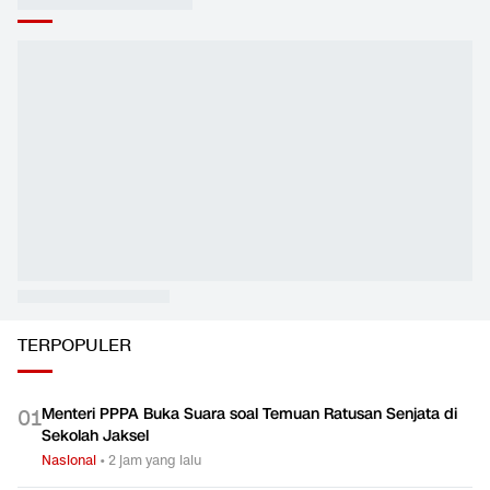
ANALISIS
LIHAT SEMUA
Merapal Ulang Mantra
Saat Kepala Garuda
Kenapa B
Usang, 'Balas di Piala AFF
Terlena Mendongak,
SMK Nga
Dua Tahun Lagi'
Ingat Bumi Tempat Kaki
Ekonomi
Berpijak
Olahraga
Olahraga
TERPOPULER
Menteri PPPA Buka Suara soal Temuan Ratusan Senjata di
0
1
Sekolah Jaksel
Nasional
•
2 jam yang lalu