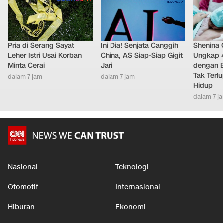
Pria di Serang Sayat
Ini Dia! Senjata Canggih
Shenina
Leher Istri Usai Korban
China, AS Siap-Siap Gigit
Ungkap 
Minta Cerai
Jari
dengan 
Tak Terl
dalam 7 jam
dalam 7 jam
Hidup
dalam 7 j
Nasional
Teknologi
Otomotif
Internasional
Hiburan
Ekonomi