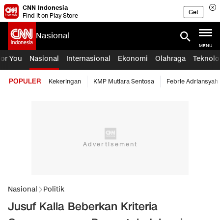
CNN Indonesia
Get
Find it on Play Store
Nasional
MENU
For You
Nasional
Internasional
Ekonomi
Olahraga
Teknolo
POPULER
Kekeringan
KMP Mutiara Sentosa
Febrie Adriansyah
Nasional
Politik
Jusuf Kalla Beberkan Kriteria