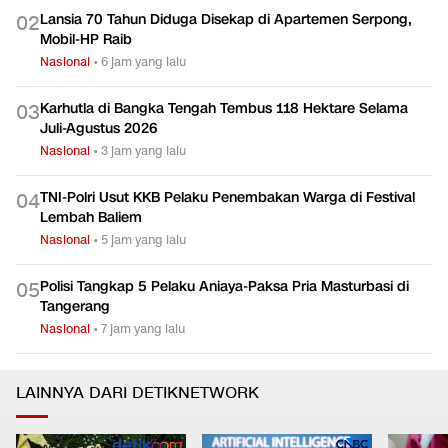
Lansia 70 Tahun Diduga Disekap di Apartemen Serpong,
0
2
Mobil-HP Raib
Nasional
•
6 jam yang lalu
Karhutla di Bangka Tengah Tembus 118 Hektare Selama
0
3
Juli-Agustus 2026
Nasional
•
3 jam yang lalu
TNI-Polri Usut KKB Pelaku Penembakan Warga di Festival
0
4
Lembah Baliem
Nasional
•
5 jam yang lalu
Polisi Tangkap 5 Pelaku Aniaya-Paksa Pria Masturbasi di
0
5
Tangerang
Nasional
•
7 jam yang lalu
LAINNYA DARI DETIKNETWORK