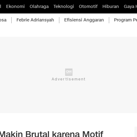
l
Ekonomi
Olahraga
Teknologi
Otomotif
Hiburan
Gaya 
osa
Febrie Adriansyah
Efisiensi Anggaran
Program P
 Makin Brutal karena Motif