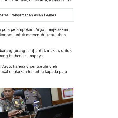
 itu," tuturnya, di Jakarta, Kamis (19/7).
Operasi Pengamanan Asian Games
han pola perampokan. Argo menjelaskan
 ekonomi untuk memenuhi kebutuhan
arang [orang lain] untuk makan, untuk
rang berbeda," ucapnya.
 Argo, karena dipengaruhi oleh
 usai dilakukan tes urine kepada para