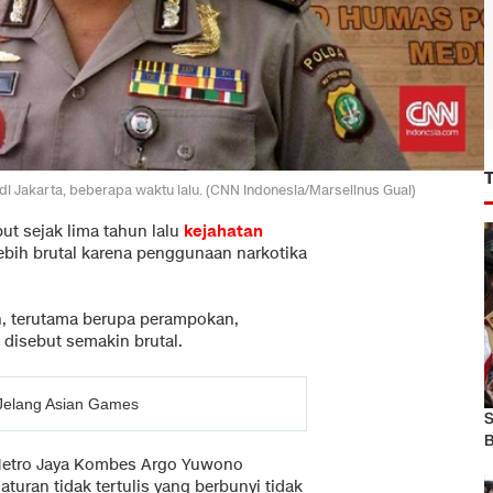
 Jakarta, beberapa waktu lalu. (CNN Indonesia/Marselinus Gual)
ut sejak lima tahun lalu
kejahatan
bih brutal karena penggunaan narkotika
nan, terutama berupa perampokan,
 disebut semakin brutal.
 Jelang Asian Games
S
B
Metro Jaya Kombes Argo Yuwono
uran tidak tertulis yang berbunyi tidak