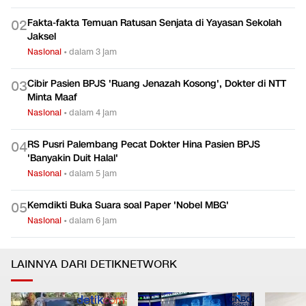
Fakta-fakta Temuan Ratusan Senjata di Yayasan Sekolah
0
2
Jaksel
Nasional
•
dalam 3 jam
Cibir Pasien BPJS 'Ruang Jenazah Kosong', Dokter di NTT
0
3
Minta Maaf
Nasional
•
dalam 4 jam
RS Pusri Palembang Pecat Dokter Hina Pasien BPJS
0
4
'Banyakin Duit Halal'
Nasional
•
dalam 5 jam
Kemdikti Buka Suara soal Paper 'Nobel MBG'
0
5
Nasional
•
dalam 6 jam
LAINNYA DARI DETIKNETWORK