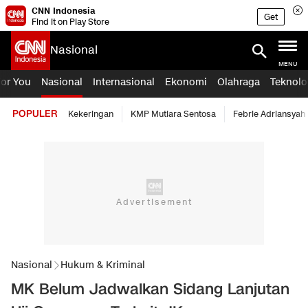
CNN Indonesia
Get
Find it on Play Store
Nasional
MENU
For You
Nasional
Internasional
Ekonomi
Olahraga
Teknolo
POPULER
Kekeringan
KMP Mutiara Sentosa
Febrie Adriansyah
Nasional
Hukum & Kriminal
MK Belum Jadwalkan Sidang Lanjutan