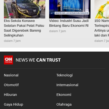
Eks Sekda Konawe
Video: Industri Susu Jadi
150 Nam
Selatan Pakai Pelat Palsu
Bintang Baru Ekonomi RI
Terinspir
Saat Digerebek Bareng
Artinya 
dalam 7 jam
Selingkuhan
laki dan
dalam 7 jam
dalam 7 j
Nasional
Teknologi
Otomotif
Internasional
Hiburan
Ekonomi
Gaya Hidup
Olahraga