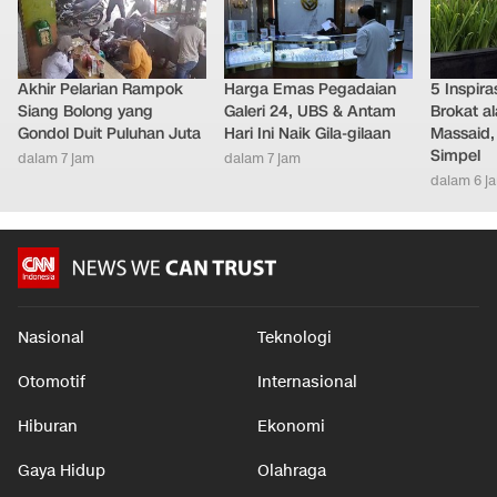
Akhir Pelarian Rampok
Harga Emas Pegadaian
5 Inspir
Siang Bolong yang
Galeri 24, UBS & Antam
Brokat al
Gondol Duit Puluhan Juta
Hari Ini Naik Gila-gilaan
Massaid,
Simpel
dalam 7 jam
dalam 7 jam
dalam 6 j
Nasional
Teknologi
Otomotif
Internasional
Hiburan
Ekonomi
Gaya Hidup
Olahraga