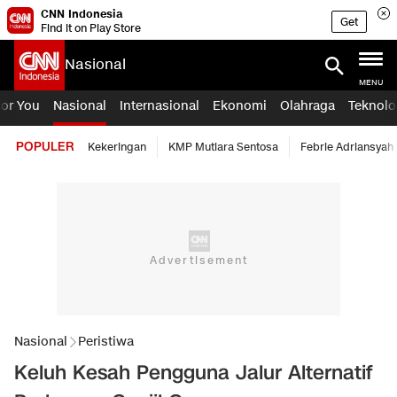
CNN Indonesia
Get
Find it on Play Store
Nasional
MENU
For You
Nasional
Internasional
Ekonomi
Olahraga
Teknolo
POPULER
Kekeringan
KMP Mutiara Sentosa
Febrie Adriansyah
Nasional
Peristiwa
Keluh Kesah Pengguna Jalur Alternatif