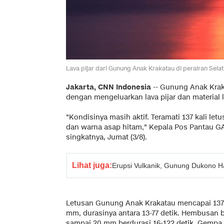
Lava pijar dari Gunung Anak Krakatau di perairan Sela
Jakarta, CNN Indonesia
-- Gunung Anak Krak
dengan mengeluarkan lava pijar dan material 
"Kondisinya masih aktif. Teramati 137 kali le
dan warna asap hitam," Kepala Pos Pantau G
singkatnya, Jumat (3/8).
Lihat juga:
Erupsi Vulkanik, Gunung Dukono 
Letusan Gunung Anak Krakatau mencapai 137 
mm, durasinya antara 13-77 detik. Hembusan b
sampai 20 mm berdurasi 16-122 detik. Gempa 