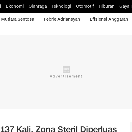
l
Ekonomi
Olahraga
Teknologi
Otomotif
Hiburan
Gaya 
Mutiara Sentosa
Febrie Adriansyah
Efisiensi Anggaran
37 Kali, Zona Steril Diperluas