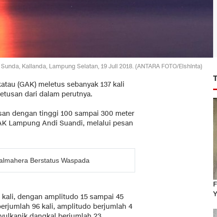
t Sunda, Kalianda, Lampung Selatan, 19 Juli 2018. (ANTARA FOTO/Elshinta)
atau (GAK) meletus sebanyak 137 kali
letusan dari dalam perutnya.
tusan dengan tinggi 100 sampai 300 meter
AK Lampung Andi Suandi, melalui pesan
Halmahera Berstatus Waspada
F
Y
kali, dengan amplitudo 15 sampai 45
erjumlah 96 kali, amplitudo berjumlah 4
vulkanik dangkal berjumlah 23,