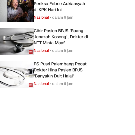
Periksa Febrie Adriansyah
di KPK Hari Ini
Nasional
•
dalam 6 jam
Cibir Pasien BPJS 'Ruang
Jenazah Kosong', Dokter di
NTT Minta Maaf
Nasional
•
dalam 5 jam
RS Pusri Palembang Pecat
Dokter Hina Pasien BPJS
'Banyakin Duit Halal'
Nasional
•
dalam 6 jam