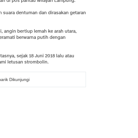
dan di pos pantau wilayah Lampung.
an suara dentuman dan dirasakan getaran
, angin bertiup lemah ke arah utara,
teramati berwarna putih dengan
asnya, sejak 18 Juni 2018 lalu atau
mi letusan strombolin.
arik Dikunjungi