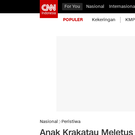
For You
Nasional
Internasiona
POPULER
Kekeringan
KMP 
Nasional
Peristiwa
Anak Krakatau Meletus 1