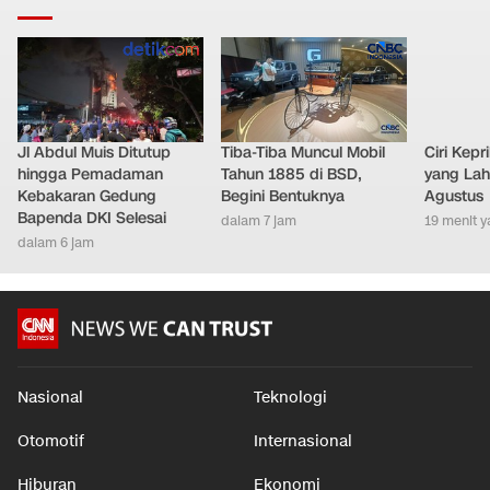
Nasional
•
dalam 4 jam
LAINNYA DARI DETIKNETWORK
Jl Abdul Muis Ditutup
Tiba-Tiba Muncul Mobil
Ciri Kep
hingga Pemadaman
Tahun 1885 di BSD,
yang Lahi
Kebakaran Gedung
Begini Bentuknya
Agustus
Bapenda DKI Selesai
dalam 7 jam
19 menit y
dalam 6 jam
Nasional
Teknologi