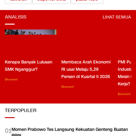
TOPIK TERKAIT
tawuran
suporter bola
pasar rebo
ANALISIS
LIHAT SEMUA
Kenapa Banyak Lulusan
Membaca Arah Ekonomi
PMI Puli
SMK Nganggur?
RI usai Melaju 5,29
Industri 
Persen di Kuartal II 2026
Mesin Pe
Ekonomi
Kerja?
Ekonomi
Ekonomi
TERPOPULER