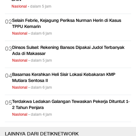
Momen Prabowo Tes Langsung Kekuatan Genteng Buatan
0
1
BRIN
Nasional
•
dalam 5 jam
Selain Febrie, Kejagung Periksa Nurman Herin di Kasus
0
2
TPPU Kemarin
Nasional
•
dalam 6 jam
Dinsos Sulsel: Rekening Bansos Dipakai Judol Terbanyak
0
3
Ada di Makassar
Nasional
•
dalam 5 jam
Basarnas Kerahkan Heli Sisir Lokasi Kebakaran KMP
0
4
Mutiara Sentosa II
Nasional
•
dalam 6 jam
Terdakwa Ledakan Galangan Tewaskan Pekerja Dituntut 1-
0
5
2 Tahun Penjara