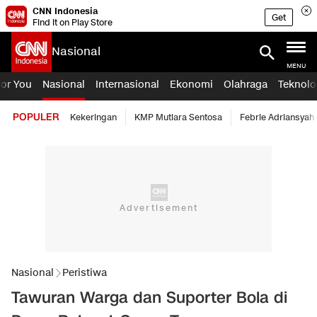
CNN Indonesia
Get
Find it on Play Store
Nasional
MENU
For You
Nasional
Internasional
Ekonomi
Olahraga
Teknolo
POPULER
Kekeringan
KMP Mutiara Sentosa
Febrie Adriansyah
Nasional
Peristiwa
Tawuran Warga dan Suporter Bola di