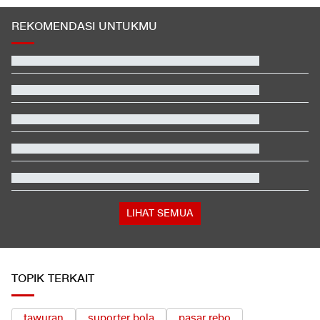
REKOMENDASI UNTUKMU
Rizky Ridho Blunder Lagi, Timnas Indonesia Tersingkir di Piala
AFF
Video Mesum 'Yang Wis Yang' Banyuwangi, Pemeran Pria Jadi
Tersangka
Pihak Sekolah Minta Polisi Bongkar Bunker Usai Temuan
Ratusan Senjata
Hasil Practice Moto3 Inggris 2026: Veda Ega Masuk 3 Besar
Respons Kubu Sarwendah Soal Viral Chat WA ke Ruben
tentang Obat HIV
Pegawai RSUD di Tasikmalaya yang Cibir Pasien BPJS Pilih
Resign
LIHAT SEMUA