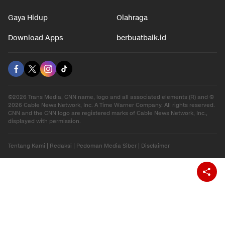
Otomotif
Internasional
Hiburan
Ekonomi
Gaya Hidup
Olahraga
Download Apps
berbuatbaik.id
©2026 Trans Media, CNN name, logo and all associated elements (R) and ©
2026 Cable News Network, Inc. A Time Warner Company. All rights reserved.
CNN and the CNN logo are registered marks of Cable News Network, Inc.,
displayed with permission.
Tentang Kami
|
Redaksi
|
Pedoman Media Siber
|
Disclaimer