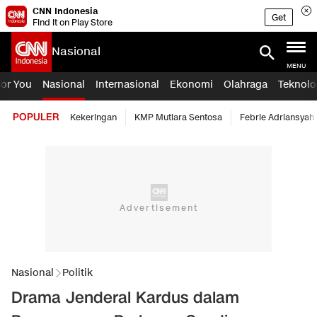
CNN Indonesia
Get
Find it on Play Store
Nasional
MENU
For You
Nasional
Internasional
Ekonomi
Olahraga
Teknolo
POPULER
Kekeringan
KMP Mutiara Sentosa
Febrie Adriansyah
Nasional
Politik
Drama Jenderal Kardus dalam