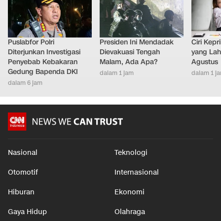
Puslabfor Polri
Presiden Ini Mendadak
Ciri Kep
Diterjunkan Investigasi
Dievakuasi Tengah
yang Lahi
Penyebab Kebakaran
Malam, Ada Apa?
Agustus
Gedung Bapenda DKI
dalam 1 jam
dalam 1 j
dalam 6 jam
Nasional
Teknologi
Otomotif
Internasional
Hiburan
Ekonomi