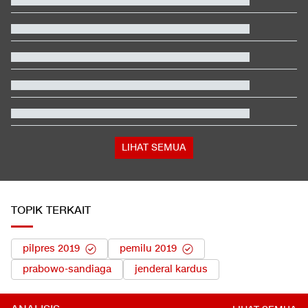
Rizky Ridho Blunder Lagi, Timnas Indonesia Tersingkir di Piala
AFF
Polisi Gerebek Rumah Mantan Pelatih Korea dan Kantor KFA,
Ada Apa?
Pihak Sekolah Minta Polisi Bongkar Bunker Usai Temuan
Ratusan Senjata
Mau Dicaplok Trump, Belgia Ikut Kirim Pasukan ke Greenland
Video Mesum 'Yang Wis Yang' Banyuwangi, Pemeran Pria Jadi
Tersangka
Hasil Practice Moto3 Inggris 2026: Veda Ega Masuk 3 Besar
LIHAT SEMUA
TOPIK TERKAIT
pilpres 2019
pemilu 2019
prabowo-sandiaga
jenderal kardus