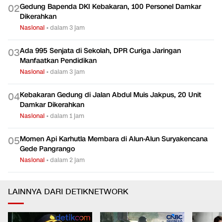
Nasional
•
dalam 6 jam
Gedung Bapenda DKI Kebakaran, 100 Personel Damkar
0
2
Dikerahkan
Nasional
•
dalam 3 jam
Ada 995 Senjata di Sekolah, DPR Curiga Jaringan
0
3
Manfaatkan Pendidikan
Nasional
•
dalam 3 jam
Kebakaran Gedung di Jalan Abdul Muis Jakpus, 20 Unit
0
4
Damkar Dikerahkan
Nasional
•
dalam 1 jam
Momen Api Karhutla Membara di Alun-Alun Suryakencana
0
5
Gede Pangrango
Nasional
•
dalam 2 jam
LAINNYA DARI DETIKNETWORK