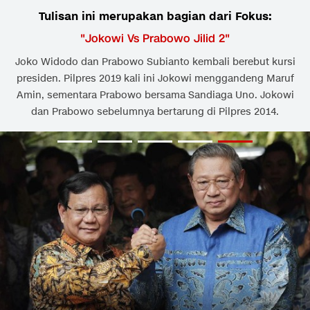
Tulisan ini merupakan bagian dari Fokus:
"
Jokowi Vs Prabowo Jilid 2
"
Joko Widodo dan Prabowo Subianto kembali berebut kursi
presiden. Pilpres 2019 kali ini Jokowi menggandeng Maruf
Amin, sementara Prabowo bersama Sandiaga Uno. Jokowi
dan Prabowo sebelumnya bertarung di Pilpres 2014.