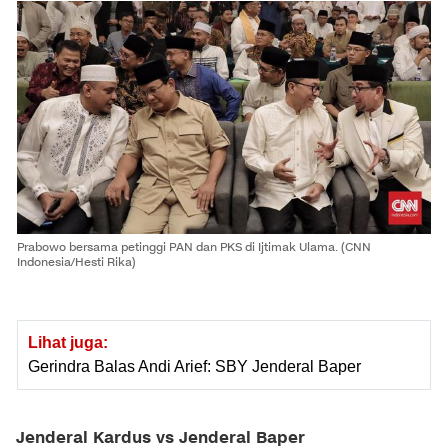
Prabowo bersama petinggi PAN dan PKS di Ijtimak Ulama. (CNN
Indonesia/Hesti Rika)
Lihat juga:
Gerindra Balas Andi Arief: SBY Jenderal Baper
Jenderal Kardus vs Jenderal Baper