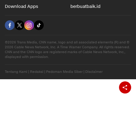
Gaya Hidup
Olahraga
Download Apps
berbuatbaik.id
©2026 Trans Media, CNN name, logo and all associated elements (R) and ©
2026 Cable News Network, Inc. A Time Warner Company. All rights reserved.
CNN and the CNN logo are registered marks of Cable News Network, Inc.,
displayed with permission.
Tentang Kami
|
Redaksi
|
Pedoman Media Siber
|
Disclaimer