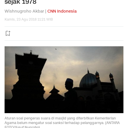
sejak 1978
Wishnugroho Akbar |
CNN Indonesia
Kamis, 23 Agu 2018 11:21 WIB
Aturan soal pengeras suara di masjid yang diterbitkan Kementerian
Agama belum mengatur soal sanksi terhadap pelanggarnya. (ANTARA
FOTO/Yusuf Nugroho)