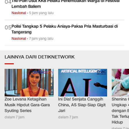
TNI-Polri Usut KKB Pelaku Penembakan Warga di Festival
0
4
Lembah Baliem
Nasional
•
5 jam yang lalu
Polisi Tangkap 5 Pelaku Aniaya-Paksa Pria Masturbasi di
0
5
Tangerang
Nasional
•
7 jam yang lalu
LAINNYA DARI DETIKNETWORK
Zoe Levana Ketagihan
Ini Dia! Senjata Canggih
Shenina
Musik Hipdut Gara-Gara
China, AS Siap-Siap Gigit
Ungkap 
Syuting Series
Jari
dengan 
Tak Terl
dalam 7 jam
dalam 7 jam
Hidup
dalam 7 j