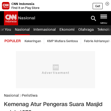
CNN Indonesia
Get
Find it on Play Store
Nasional
MENU
For You
Nasional
Internasional
Ekonomi
Olahraga
Teknolo
POPULER
Kekeringan
KMP Mutiara Sentosa
Febrie Adriansyah
Nasional
Peristiwa
Kemenag Atur Pengeras Suara Masjid