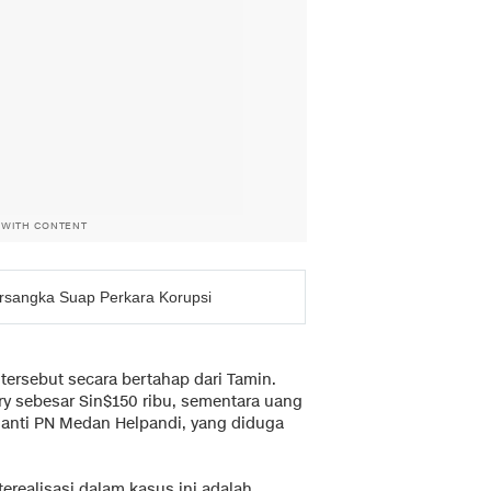
 WITH CONTENT
sangka Suap Perkara Korupsi
ersebut secara bertahap dari Tamin.
ry sebesar Sin$150 ribu, sementara uang
gganti PN Medan Helpandi, yang diduga
erealisasi dalam kasus ini adalah