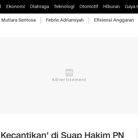
l
Ekonomi
Olahraga
Teknologi
Otomotif
Hiburan
Gaya 
Mutiara Sentosa
Febrie Adriansyah
Efisiensi Anggaran
 Kecantikan' di Suap Hakim PN