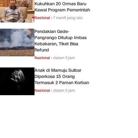
Kukuhkan 20 Ormas Baru
Kawal Program Pemerintah
Nasional
•
7 menit yang lalu
Pendakian Gede-
Pangrango Ditutup Imbas
Kebakaran, Tiket Bisa
Refund
Nasional
•
dalam 5 jam
Anak di Mamuju Sulbar
Diperkosa 15 Orang
Termasuk 2 Paman Korban
Nasional
•
dalam 5 jam