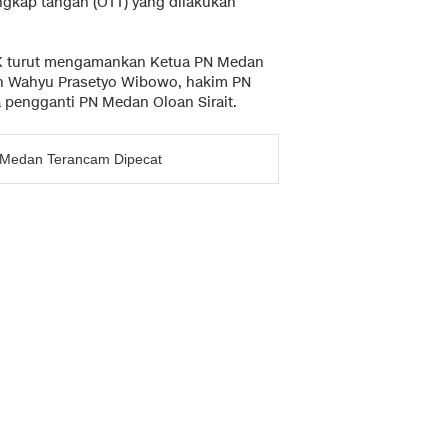
ngkap tangan (OTT) yang dilakukan
KPK turut mengamankan Ketua PN Medan
n Wahyu Prasetyo Wibowo, hakim PN
 pengganti PN Medan Oloan Sirait.
N Medan Terancam Dipecat