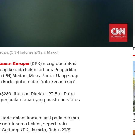
dan. (CNN Indonesia/Safir Makki)
tasan Korupsi
(KPK) mengidentifikasi
uap kepada hakim ad hoc Pengadilan
i (PN) Medan, Merry Purba. Uang suap
kode 'pohon' dan 'ratu kecantikan'.
280 ribu dari Direktur PT Erni Putra
i penjualan tanah yang masih berstatus
P
 kode dalam komunikasi pada perkara
D
e untuk nama hakim, seperti ratu
 Gedung KPK, Jakarta, Rabu (29/8).