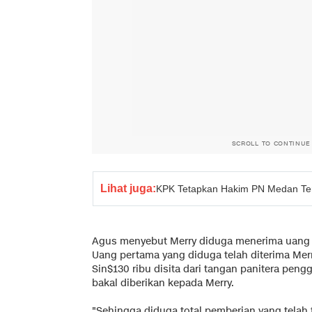
SCROLL TO CONTINUE
Lihat juga:
KPK Tetapkan Hakim PN Medan Ter
Agus menyebut Merry diduga menerima uang t
Uang pertama yang diduga telah diterima Mer
Sin$130 ribu disita dari tangan panitera pen
bakal diberikan kepada Merry.
"Sehingga diduga total pemberian yang telah t