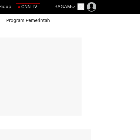
Hidup
CNN TV
RAGAM
Program Pemerintah