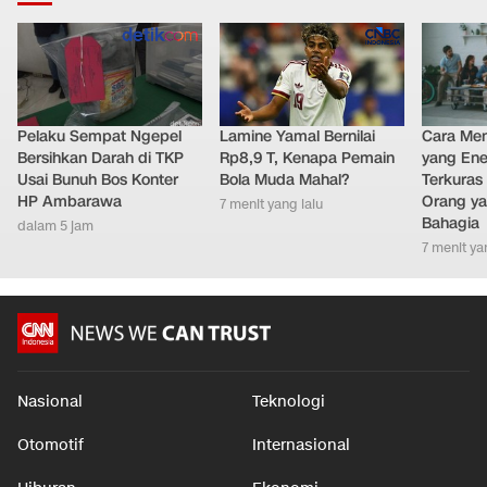
LAINNYA DARI DETIKNETWORK
Pelaku Sempat Ngepel
Lamine Yamal Bernilai
Cara Men
Bersihkan Darah di TKP
Rp8,9 T, Kenapa Pemain
yang Ene
Usai Bunuh Bos Konter
Bola Muda Mahal?
Terkuras
HP Ambarawa
Orang ya
7 menit yang lalu
Bahagia
dalam 5 jam
7 menit ya
Nasional
Teknologi