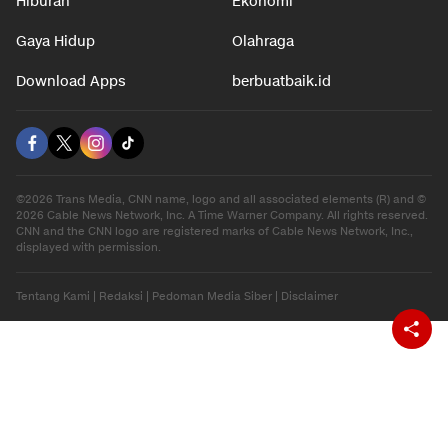
Otomotif
Internasional
Hiburan
Ekonomi
Gaya Hidup
Olahraga
Download Apps
berbuatbaik.id
©2026 Trans Media, CNN name, logo and all associated elements (R) and ©
2026 Cable News Network, Inc. A Time Warner Company. All rights reserved.
CNN and the CNN logo are registered marks of Cable News Network, Inc.,
displayed with permission.
Tentang Kami
|
Redaksi
|
Pedoman Media Siber
|
Disclaimer