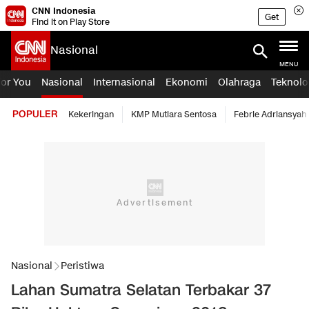
CNN Indonesia
Get
Find it on Play Store
Nasional
MENU
For You
Nasional
Internasional
Ekonomi
Olahraga
Teknolo
POPULER
Kekeringan
KMP Mutiara Sentosa
Febrie Adriansyah
Nasional
Peristiwa
Lahan Sumatra Selatan Terbakar 37