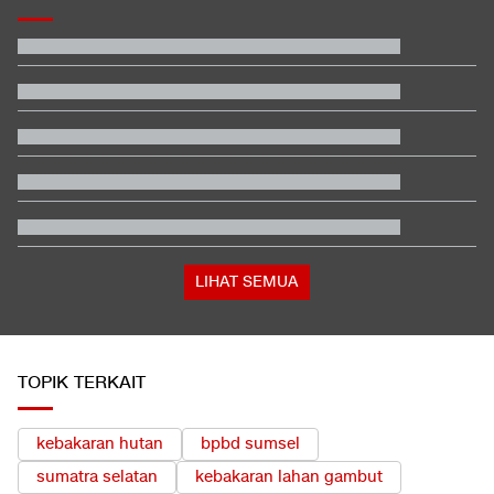
Kontroversi Wasit Batalkan Kartu Merah Pemain Singapura di
Piala AFF
Hashim Djojohadikusumo Kukuhkan 20 Ormas Baru Kawal
Program Pemerintah
Video Mesum 'Yang Wis Yang' Banyuwangi, Pemeran Pria Jadi
Tersangka
Ayah Messi Meninggal Dunia di Usia 68 Tahun
Ganti Presiden, Kolombia Merapat ke Israel Usai 2 Tahun Putus
Hubungan
5 Hal Menarik soal Dear You, Salah Satu Film China Terlaris
2026
LIHAT SEMUA
TOPIK TERKAIT