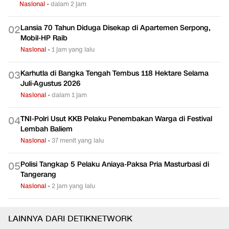
Menteri PPPA Buka Suara soal Temuan Ratusan Senjata di
0
1
Sekolah Jaksel
Nasional
•
dalam 2 jam
Lansia 70 Tahun Diduga Disekap di Apartemen Serpong,
0
2
Mobil-HP Raib
Nasional
•
1 jam yang lalu
Karhutla di Bangka Tengah Tembus 118 Hektare Selama
0
3
Juli-Agustus 2026
Nasional
•
dalam 1 jam
TNI-Polri Usut KKB Pelaku Penembakan Warga di Festival
0
4
Lembah Baliem
Nasional
•
37 menit yang lalu
Polisi Tangkap 5 Pelaku Aniaya-Paksa Pria Masturbasi di
0
5
Tangerang
Nasional
•
2 jam yang lalu