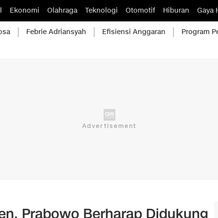
l
Ekonomi
Olahraga
Teknologi
Otomotif
Hiburan
Gaya 
osa
Febrie Adriansyah
Efisiensi Anggaran
Program P
ntren, Prabowo Berharap Didukung