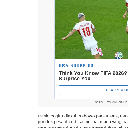
SCROLL TO CONTINUE
Meski begitu diakui Prabowo para ulama, usta
pondok pesantren bisa melihat mana yang baik
petinggi pesantren itu bisa menentukan pilih