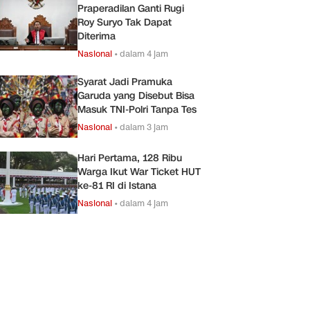
Praperadilan Ganti Rugi
Roy Suryo Tak Dapat
Diterima
Nasional
•
dalam 4 jam
Syarat Jadi Pramuka
Garuda yang Disebut Bisa
Masuk TNI-Polri Tanpa Tes
Nasional
•
dalam 3 jam
Hari Pertama, 128 Ribu
Warga Ikut War Ticket HUT
ke-81 RI di Istana
Nasional
•
dalam 4 jam