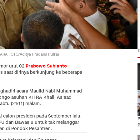
TARA FOTO/Aditya Pradana Putra)
omor urut 02
Prabowo Subianto
s saat dirinya berkunjung ke beberapa
enghadiri acara Maulid Nabi Muhammad
songo asuhan KH RA Khalil As'sad
abtu (24/11) malam.
ai calon presiden pada September lalu,
P
KPU dan Bawaslu untuk tak melanggar
P
an di Pondok Pesantren.
emua Kelompok dan Golongan