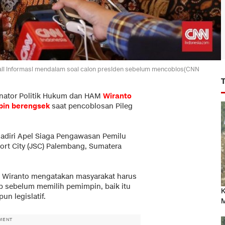
i informasi mendalam soal calon presiden sebelum mencoblos(CNN
inator Politik Hukum dan HAM
Wiranto
in berengsek
saat pencoblosan Pileg
adiri Apel Siaga Pengawasan Pemilu
port City (JSC) Palembang, Sumatera
, Wiranto mengatakan masyarakat harus
p sebelum memilih pemimpin, baik itu
K
n legislatif.
M
MENT