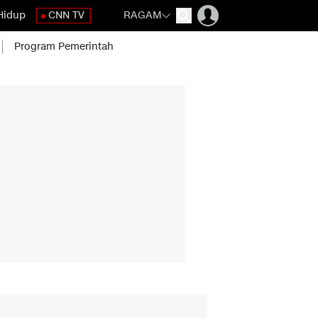
Hidup
CNN TV
RAGAM
Program Pemerintah