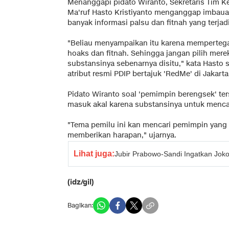
Menanggapi pidato Wiranto, Sekretaris Tim 
Ma'ruf Hasto Kristiyanto menganggap imbaua
banyak informasi palsu dan fitnah yang terja
"Beliau menyampaikan itu karena mempertegas
hoaks dan fitnah. Sehingga jangan pilih merek
substansinya sebenarnya disitu," kata Hasto
atribut resmi PDIP bertajuk 'RedMe' di Jakarta
Pidato Wiranto soal 'pemimpin berengsek' te
masuk akal karena substansinya untuk menca
"Tema pemilu ini kan mencari pemimpin yang b
memberikan harapan," ujarnya.
Lihat juga:
Jubir Prabowo-Sandi Ingatkan Jok
(idz/gil)
Bagikan: