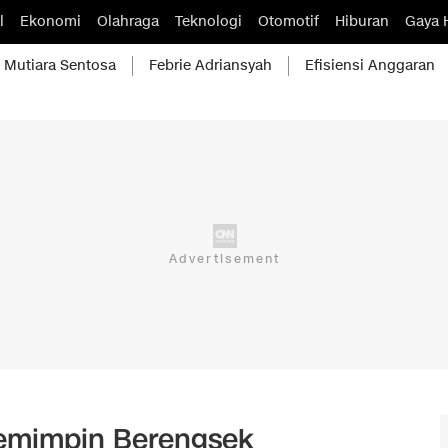
l
Ekonomi
Olahraga
Teknologi
Otomotif
Hiburan
Gaya 
Mutiara Sentosa
Febrie Adriansyah
Efisiensi Anggaran
Pemimpin Berengsek