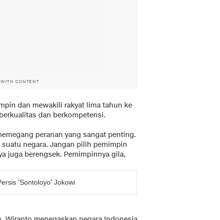
 WITH CONTENT
pin dan mewakili rakyat lima tahun ke
berkualitas dan berkompetensi.
emegang peranan yang sangat penting.
suatu negara. Jangan pilih pemimpin
a juga berengsek. Pemimpinnya gila,
ersis 'Sontoloyo' Jokowi
on, Wiranto menegaskan negara Indonesia