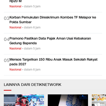
Rp20 M
Nasional
•
dalam 5 jam
Korban Pemukulan Direskrimum Kombes TF Melapor ke
0
3
Polda Sumbar
Nasional
•
dalam 6 jam
Pramono Pastikan Data Pajak Aman Usai Kebakaran
0
4
Gedung Bapenda
Nasional
•
dalam 5 jam
Mensos Targetkan 150 Ribu Anak Masuk Sekolah Rakyat
0
5
pada 2027
Nasional
•
dalam 6 jam
LAINNYA DARI DETIKNETWORK