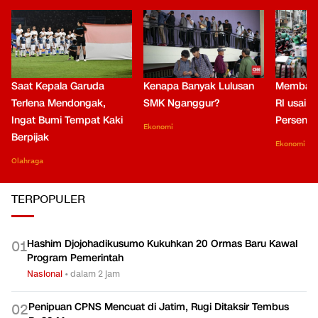
Saat Kepala Garuda
Kenapa Banyak Lulusan
Membaca
Terlena Mendongak,
SMK Nganggur?
RI usai M
Ingat Bumi Tempat Kaki
Persen di
Ekonomi
Berpijak
Ekonomi
Olahraga
TERPOPULER
Hashim Djojohadikusumo Kukuhkan 20 Ormas Baru Kawal
0
1
Program Pemerintah
Nasional
•
dalam 2 jam
Penipuan CPNS Mencuat di Jatim, Rugi Ditaksir Tembus
0
2