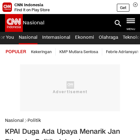
CNN Indonesia
Get
Find it on Play Store
Nasional
MENU
For You
Nasional
Internasional
Ekonomi
Olahraga
Teknolo
POPULER
Kekeringan
KMP Mutiara Sentosa
Febrie Adriansyah
Nasional
Politik
KPAI Duga Ada Upaya Menarik Jan