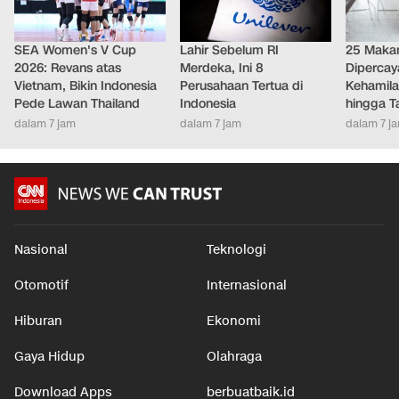
SEA Women's V Cup
Lahir Sebelum RI
25 Maka
2026: Revans atas
Merdeka, Ini 8
Diperca
Vietnam, Bikin Indonesia
Perusahaan Tertua di
Kehamila
Pede Lawan Thailand
Indonesia
hingga T
dalam 7 jam
dalam 7 jam
dalam 7 j
Nasional
Teknologi
Otomotif
Internasional
Hiburan
Ekonomi
Gaya Hidup
Olahraga
Download Apps
berbuatbaik.id