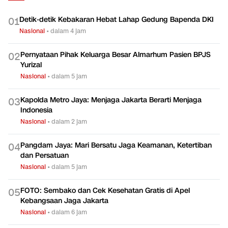
Detik-detik Kebakaran Hebat Lahap Gedung Bapenda DKI
0
1
Nasional
•
dalam 4 jam
Pernyataan Pihak Keluarga Besar Almarhum Pasien BPJS
0
2
Yurizal
Nasional
•
dalam 5 jam
Kapolda Metro Jaya: Menjaga Jakarta Berarti Menjaga
0
3
Indonesia
Nasional
•
dalam 2 jam
Pangdam Jaya: Mari Bersatu Jaga Keamanan, Ketertiban
0
4
dan Persatuan
Nasional
•
dalam 5 jam
FOTO: Sembako dan Cek Kesehatan Gratis di Apel
0
5
Kebangsaan Jaga Jakarta
Nasional
•
dalam 6 jam