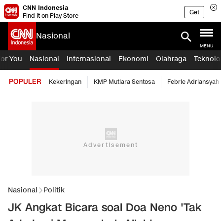
CNN Indonesia
Get
Find it on Play Store
Nasional
MENU
For You
Nasional
Internasional
Ekonomi
Olahraga
Teknolo
POPULER
Kekeringan
KMP Mutiara Sentosa
Febrie Adriansyah
Nasional
Politik
JK Angkat Bicara soal Doa Neno 'Tak