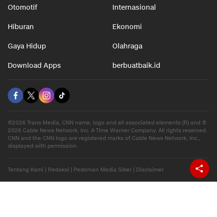
Otomotif
Internasional
Hiburan
Ekonomi
Gaya Hidup
Olahraga
Download Apps
berbuatbaik.id
©2026 Trans Media, CNN name, logo and all associated elements (R) and ©
2026 Cable News Network, Inc. A Time Warner Company. All rights reserved.
CNN and the CNN logo are registered marks of Cable News Network, Inc.,
displayed with permission.
Tentang Kami
|
Redaksi
|
Pedoman Media Siber
|
Disclaimer