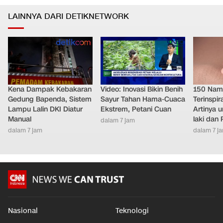
LAINNYA DARI DETIKNETWORK
Kena Dampak Kebakaran
Video: Inovasi Bikin Benih
150 Nam
Gedung Bapenda, Sistem
Sayur Tahan Hama-Cuaca
Terinspir
Lampu Lalin DKI Diatur
Ekstrem, Petani Cuan
Artinya 
Manual
laki dan
dalam 7 jam
dalam 7 jam
dalam 7 j
Nasional
Teknologi