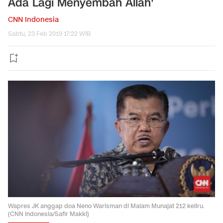
Ada Lagi Menyembah Allah'
CNN Indonesia
Sabtu, 23 Feb 2019 17:22 WIB
Wapres JK anggap doa Neno Warisman di Malam Munajat 212 keliru.
(CNN Indonesia/Safir Makki)