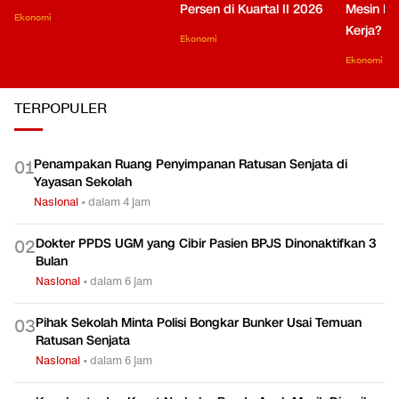
Persen di Kuartal II 2026
Mesin Pe
Ekonomi
Kerja?
Ekonomi
Ekonomi
TERPOPULER
Penampakan Ruang Penyimpanan Ratusan Senjata di
0
1
Yayasan Sekolah
Nasional
•
dalam 4 jam
Dokter PPDS UGM yang Cibir Pasien BPJS Dinonaktifkan 3
0
2
Bulan
Nasional
•
dalam 6 jam
Pihak Sekolah Minta Polisi Bongkar Bunker Usai Temuan
0
3
Ratusan Senjata
Nasional
•
dalam 6 jam