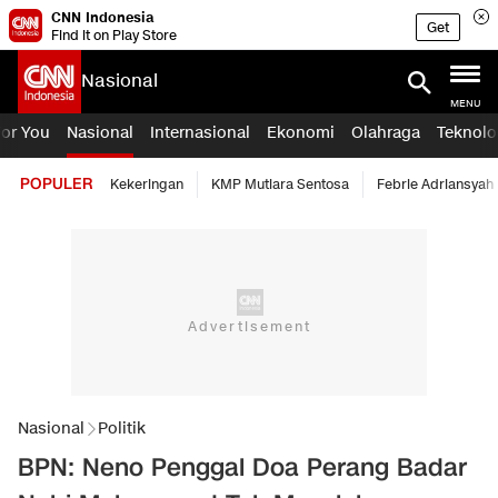
CNN Indonesia
Get
Find it on Play Store
Nasional
MENU
For You
Nasional
Internasional
Ekonomi
Olahraga
Teknolo
POPULER
Kekeringan
KMP Mutiara Sentosa
Febrie Adriansyah
Nasional
Politik
BPN: Neno Penggal Doa Perang Badar