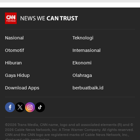
Nasional
Teknologi
Otomotif
Internasional
Hiburan
Ekonomi
Gaya Hidup
Olahraga
Download Apps
berbuatbaik.id
©2026 Trans Media, CNN name, logo and all associated elements (R) and ©
2026 Cable News Network, Inc. A Time Warner Company. All rights reserved.
CNN and the CNN logo are registered marks of Cable News Network, Inc.,
displayed with permission.