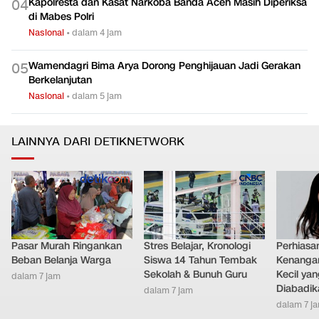
Kapolresta dan Kasat Narkoba Banda Aceh Masih Diperiksa
0
4
di Mabes Polri
Nasional
•
dalam 4 jam
Wamendagri Bima Arya Dorong Penghijauan Jadi Gerakan
0
5
Berkelanjutan
Nasional
•
dalam 5 jam
LAINNYA DARI DETIKNETWORK
Pasar Murah Ringankan
Stres Belajar, Kronologi
Perhiasa
Beban Belanja Warga
Siswa 14 Tahun Tembak
Kenangan
Sekolah & Bunuh Guru
Kecil ya
dalam 7 jam
Diabadik
dalam 7 jam
dalam 7 j