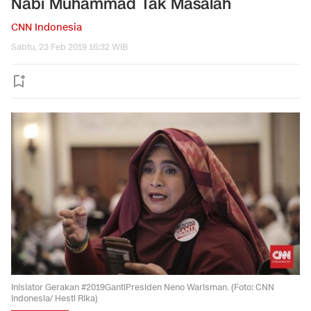
Nabi Muhammad Tak Masalah
CNN Indonesia
Sabtu, 23 Feb 2019 16:32 WIB
Inisiator Gerakan #2019GantiPresiden Neno Warisman. (Foto: CNN
Indonesia/ Hesti Rika)