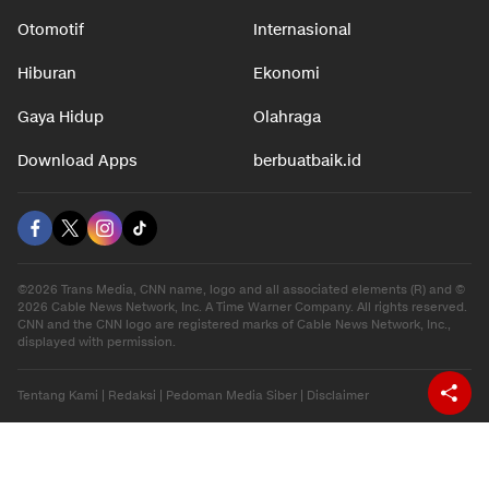
Otomotif
Internasional
Hiburan
Ekonomi
Gaya Hidup
Olahraga
Download Apps
berbuatbaik.id
©2026 Trans Media, CNN name, logo and all associated elements (R) and ©
2026 Cable News Network, Inc. A Time Warner Company. All rights reserved.
CNN and the CNN logo are registered marks of Cable News Network, Inc.,
displayed with permission.
Tentang Kami
|
Redaksi
|
Pedoman Media Siber
|
Disclaimer