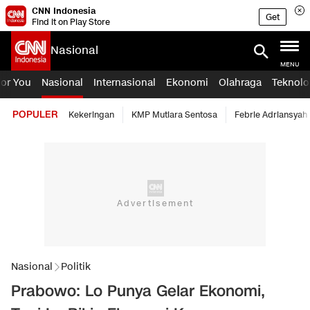
CNN Indonesia
Get
Find it on Play Store
Nasional
MENU
For You
Nasional
Internasional
Ekonomi
Olahraga
Teknolo
POPULER
Kekeringan
KMP Mutiara Sentosa
Febrie Adriansyah
Nasional
Politik
Prabowo: Lo Punya Gelar Ekonomi,