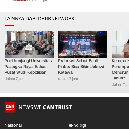
Nasional
•
dalam 5 jam
LAINNYA DARI DETIKNETWORK
Polri Kunjungi Universitas
Prabowo Sebut Bahlil
Kenapa 
Palangka Raya, Bahas
Pintar: Bisa Bikin Jokowi
Perempu
Pusat Studi Kepolisian
Ketawa
Menurun 
Tahun?
dalam 7 jam
dalam 7 jam
dalam 7 j
Nasional
Teknologi