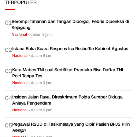
TERPOPULER
Berompi Tahanan dan Tangan Diborgol, Febrie Diperiksa di
0
1
Kejagung
Nasional
•
dalam 3 jam
Istana Buka Suara Respons Isu Reshuffle Kabinet Agustus
0
2
Nasional
•
dalam 6 jam
Kata Mabes TNI soal Sertifikat Pramuka Bisa Daftar TNI-
0
3
Polri Tanpa Tes
Nasional
•
dalam 3 jam
Insiden Jalan Raya, Direskrimum Polda Sumbar Diduga
0
4
Aniaya Pengendara
Nasional
•
dalam 6 jam
Pegawai RSUD di Tasikmalaya yang Cibir Pasien BPJS Pilih
0
5
Resign