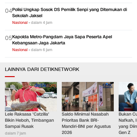
Polisi Ungkap Sosok DS Pemilik Senpi yang Ditemukan di
0
4
Sekolah Jaksel
Nasional
•
dalam 4 jam
Kapolda Metro-Pangdam Jaya Sapa Peserta Apel
0
5
Kebangsaan Jaga Jakarta
Nasional
•
dalam 6 jam
LAINNYA DARI DETIKNETWORK
Lele Raksasa 'Catzilla'
Saldo Minimal Nasabah
Bukan C
Bikin Heboh, Timbangan
Prioritas Bank BRI-
Nafkah, 
Sampai Rusak
Mandiri-BNI per Agustus
yang Dii
2026
Gen Z
dalam 7 jam