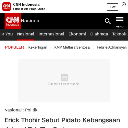
CNN Indonesia
Get
Find it on Play Store
Nasional
MENU
For You
Nasional
Internasional
Ekonomi
Olahraga
Teknolo
POPULER
Kekeringan
KMP Mutiara Sentosa
Febrie Adriansyah
Nasional
Politik
Erick Thohir Sebut Pidato Kebangsaan