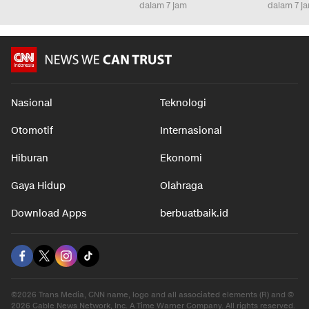
dalam 7 jam
dalam 7 j
Nasional
Teknologi
Otomotif
Internasional
Hiburan
Ekonomi
Gaya Hidup
Olahraga
Download Apps
berbuatbaik.id
©2026 Trans Media, CNN name, logo and all associated elements (R) and ©
2026 Cable News Network, Inc. A Time Warner Company. All rights reserved.