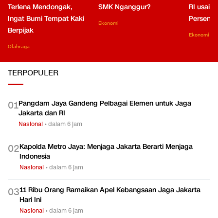
Terlena Mendongak,
SMK Nganggur?
RI usai M
Ingat Bumi Tempat Kaki
Persen di
Ekonomi
Berpijak
Ekonomi
Olahraga
TERPOPULER
Pangdam Jaya Gandeng Pelbagai Elemen untuk Jaga
0
1
Jakarta dan RI
Nasional
•
dalam 6 jam
Kapolda Metro Jaya: Menjaga Jakarta Berarti Menjaga
0
2
Indonesia
Nasional
•
dalam 6 jam
11 Ribu Orang Ramaikan Apel Kebangsaan Jaga Jakarta
0
3
Hari Ini
Nasional
•
dalam 6 jam