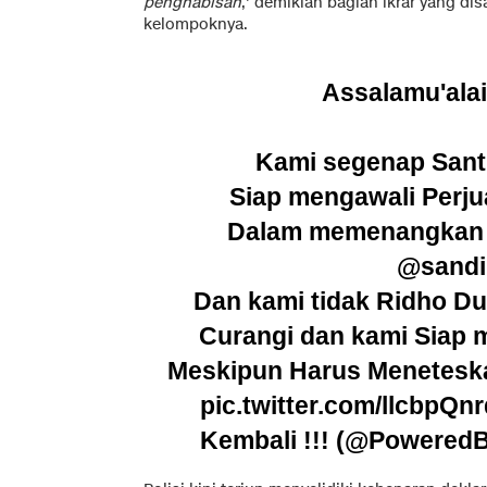
penghabisan
,' demikian bagian ikrar yang d
kelompoknya.
Assalamu'ala
Kami segenap Santr
Siap mengawali Perju
Dalam memenangkan 
@sandi
Dan kami tidak Ridho Dun
Curangi dan kami Siap
Meskipun Harus Menetesk
pic.twitter.com/llcbpQn
Kembali !!! (@Powered