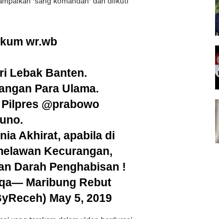
isampaikan 'sang komandan' dan diikuti
ikum wr.wb
i Lebak Banten.
angan Para Ulama.
Pilpres
@prabowo
uno
.
ia Akhirat, apabila di
 melawan Kecurangan,
an Darah Penghabisan !
rqa
— Maribung Rebut
ByReceh)
May 5, 2019