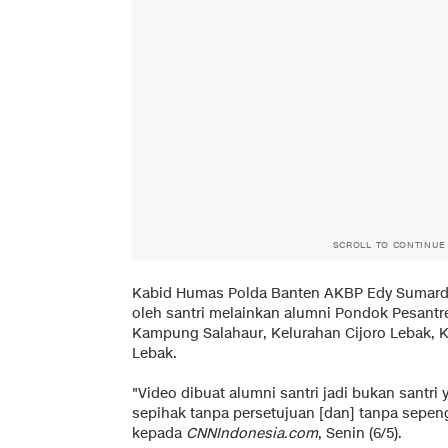
SCROLL TO CONTINUE
Kabid Humas Polda Banten AKBP Edy Sumardi
oleh santri melainkan alumni Pondok Pesantren
Kampung Salahaur, Kelurahan Cijoro Lebak,
Lebak.
"Video dibuat alumni santri jadi bukan santri
sepihak tanpa persetujuan [dan] tanpa sepe
kepada
CNNIndonesia.com
, Senin (6/5).