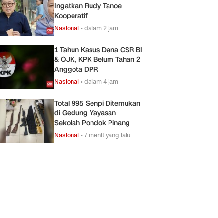
Ingatkan Rudy Tanoe
Kooperatif
Nasional
•
dalam 2 jam
1 Tahun Kasus Dana CSR BI
& OJK, KPK Belum Tahan 2
Anggota DPR
Nasional
•
dalam 4 jam
Total 995 Senpi Ditemukan
di Gedung Yayasan
Sekolah Pondok Pinang
Nasional
•
7 menit yang lalu