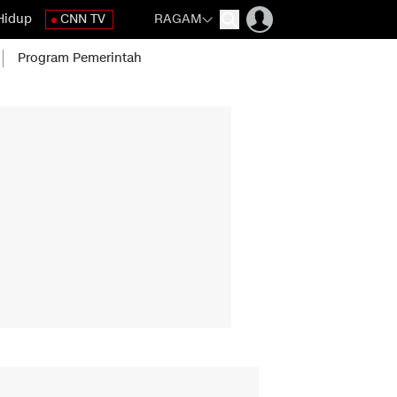
Hidup
CNN TV
RAGAM
Program Pemerintah