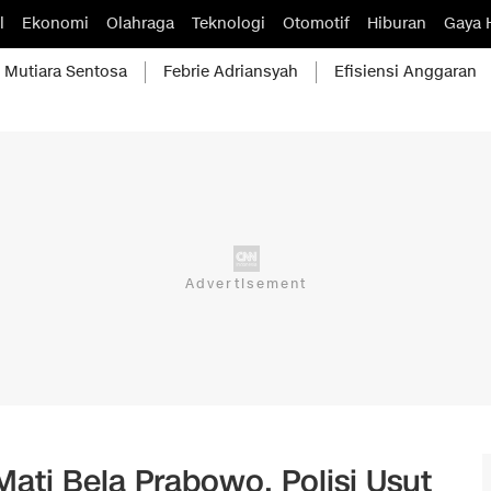
l
Ekonomi
Olahraga
Teknologi
Otomotif
Hiburan
Gaya 
Mutiara Sentosa
Febrie Adriansyah
Efisiensi Anggaran
Mati Bela Prabowo, Polisi Usut