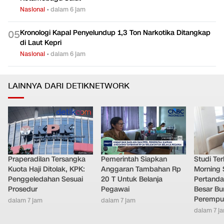
Nasional
•
dalam 6 jam
Kronologi Kapal Penyelundup 1,3 Ton Narkotika Ditangkap
0
5
di Laut Kepri
Nasional
•
dalam 6 jam
LAINNYA DARI DETIKNETWORK
Praperadilan Tersangka
Pemerintah Siapkan
Studi Ter
Kuota Haji Ditolak, KPK:
Anggaran Tambahan Rp
Morning 
Penggeledahan Sesuai
20 T Untuk Belanja
Pertand
Prosedur
Pegawai
Besar Bu
Perempu
dalam 7 jam
dalam 7 jam
dalam 7 j