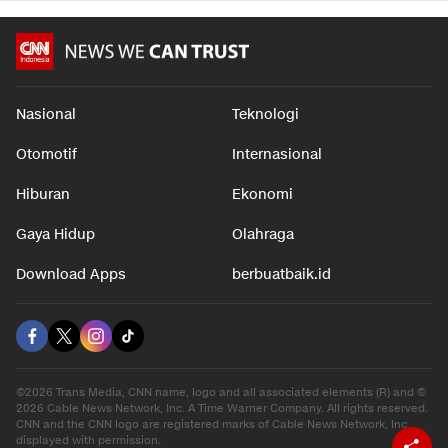
Nasional
Teknologi
Otomotif
Internasional
Hiburan
Ekonomi
Gaya Hidup
Olahraga
Download Apps
berbuatbaik.id
©2026 Trans Media, CNN name, logo and all associated elements (R) and ©
2026 Cable News Network, Inc. A Time Warner Company. All rights reserved.
CNN and the CNN logo are registered marks of Cable News Network, Inc.,
displayed with permission.