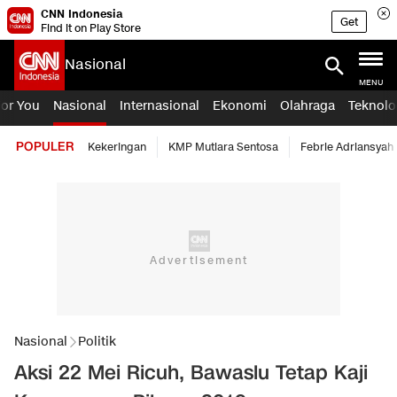
CNN Indonesia
Get
Find it on Play Store
Nasional
MENU
For You
Nasional
Internasional
Ekonomi
Olahraga
Teknolo
POPULER
Kekeringan
KMP Mutiara Sentosa
Febrie Adriansyah
Nasional
Politik
Aksi 22 Mei Ricuh, Bawaslu Tetap Kaji