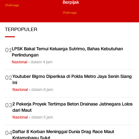
Berpijak
Olahraga
Olahraga
TERPOPULER
LPSK Bakal Temui Keluarga Sutrimo, Bahas Kebutuhan
0
1
Perlindungan
Nasional
•
dalam 4 jam
Youtuber Bigmo Diperiksa di Polda Metro Jaya Senin Siang
0
2
Ini
Nasional
•
dalam 6 jam
2 Pekerja Proyek Tertimpa Beton Drainase Jatinegara Lolos
0
3
dari Maut
Nasional
•
dalam 5 jam
Daftar 8 Korban Meninggal Dunia Drag Race Maut
0
4
Kotamobagu Sulut