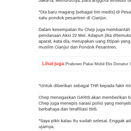
Jakarta. Menurutnya, para anggota tersebut be
"Dia baru magang (sebagai tim medis) di Pesa
satu pondok pesantren di Cianjur.
Dalam kesempatan itu Chep juga membantah
pendanaan Aksi 22 Mei. Adapun jika ditemuka
aparat, kata dia, merupakan uang titipan yan
muslim Cianjur dan Pondok Pesantren.
Lihat juga:
Prabowo Pakai Mobil Eks Donatur I
"Untuk diberikan sebagai THR kepada fakir mi
Chep menegaskan GARIS akan memberikan b
Chep juga menepis narasi polisi yang menyeb
berbahaya dan terafiliasi ISIS.
"Saya pikir kalau itu sudah selesai. Enggak ada
ujarnya.