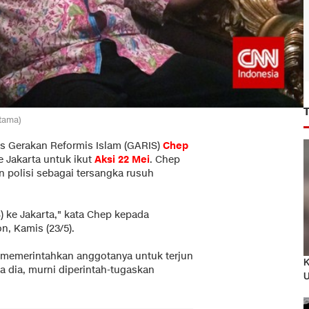
tama)
 Gerakan Reformis Islam (GARIS)
Chep
Jakarta untuk ikut
Aksi 22 Mei
. Chep
polisi sebagai tersangka rusuh
) ke Jakarta," kata Chep kepada
, Kamis (23/5).
memerintahkan anggotanya untuk terjun
K
a dia, murni diperintah-tugaskan
U