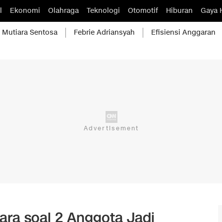
l
Ekonomi
Olahraga
Teknologi
Otomotif
Hiburan
Gaya 
Mutiara Sentosa
Febrie Adriansyah
Efisiensi Anggaran
ra soal 2 Anggota Jadi