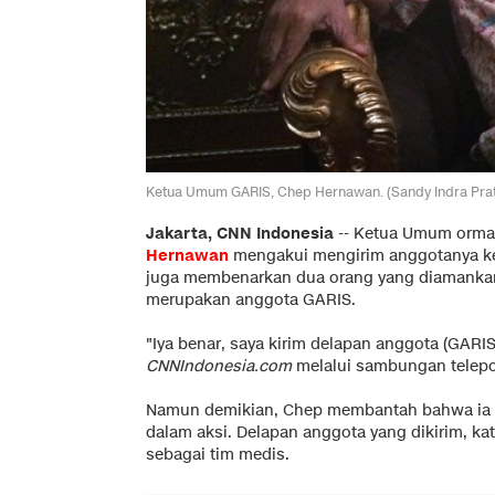
Ketua Umum GARIS, Chep Hernawan. (Sandy Indra Pra
Jakarta, CNN Indonesia
-- Ketua Umum ormas
Hernawan
mengakui mengirim anggotanya ke 
juga membenarkan dua orang yang diamankan 
merupakan anggota GARIS.
"Iya benar, saya kirim delapan anggota (GARIS
CNNIndonesia.com
melalui sambungan telepon
Namun demikian, Chep membantah bahwa ia 
dalam aksi. Delapan anggota yang dikirim, kat
sebagai tim medis.