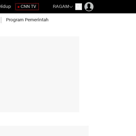
Hidup
CNN TV
RAGAM
Program Pemerintah