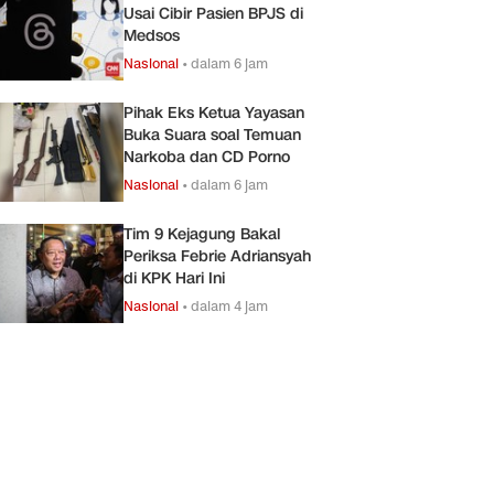
Usai Cibir Pasien BPJS di
Medsos
Nasional
•
dalam 6 jam
Pihak Eks Ketua Yayasan
Buka Suara soal Temuan
Narkoba dan CD Porno
Nasional
•
dalam 6 jam
Tim 9 Kejagung Bakal
Periksa Febrie Adriansyah
di KPK Hari Ini
Nasional
•
dalam 4 jam