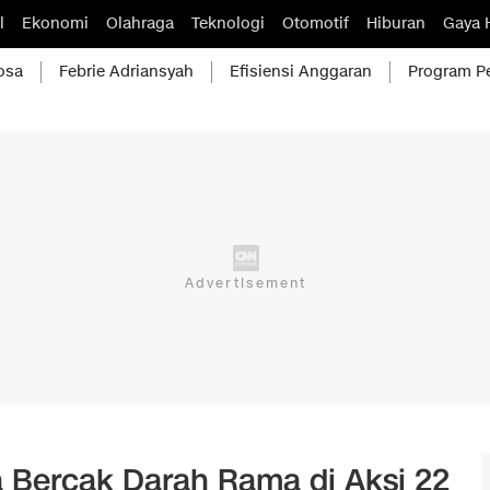
l
Ekonomi
Olahraga
Teknologi
Otomotif
Hiburan
Gaya 
osa
Febrie Adriansyah
Efisiensi Anggaran
Program P
 Bercak Darah Rama di Aksi 22