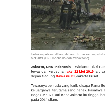
Ledakan petasan di tengah bentrok massa dan polisi 
Mei 2019. (CNN Indonesia/Adhi Wicaksono)
Jakarta, CNN Indonesia
-- Widianto Rizki Ra
tewas dari kerusuhan
aksi 22 Mei 2019
lalu y
depan Gedung
Bawaslu RI
,
Jakarta Pusat.
Tewasnya pemuda yang karib disapa Rama itu
keluarganya, terutama sang nenek. Pasalnya,
Boga SMK 60 Duri Kepa Jakarta itu tinggal b
pada 2014 silam.