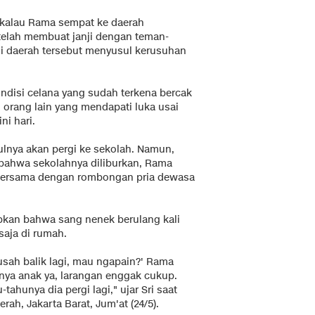
 kalau Rama sempat ke daerah
 telah membuat janji dengan teman-
di daerah tersebut menyusul kerusuhan
ndisi celana yang sudah terkena bercak
g orang lain yang mendapati luka usai
i hari.
ulnya akan pergi ke sekolah. Namun,
 bahwa sekolahnya diliburkan, Rama
bersama dengan rombongan pria dewasa
pkan bahwa sang nenek berulang kali
saja di rumah.
sah balik lagi, mau ngapain?' Rama
nya anak ya, larangan enggak cukup.
-tahunya dia pergi lagi," ujar Sri saat
ah, Jakarta Barat, Jum'at (24/5).