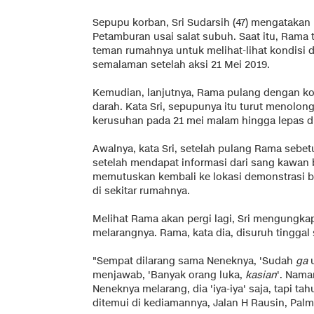
Sepupu korban, Sri Sudarsih (47) mengatakan
Petamburan usai salat subuh. Saat itu, Rama
teman rumahnya untuk melihat-lihat kondisi 
semalaman setelah aksi 21 Mei 2019.
Kemudian, lanjutnya, Rama pulang dengan ko
darah. Kata Sri, sepupunya itu turut menolon
kerusuhan pada 21 mei malam hingga lepas din
Awalnya, kata Sri, setelah pulang Rama sebet
setelah mendapat informasi dari sang kawan
memutuskan kembali ke lokasi demonstrasi 
di sekitar rumahnya.
Melihat Rama akan pergi lagi, Sri mengungka
melarangnya. Rama, kata dia, disuruh tinggal 
"Sempat dilarang sama Neneknya, 'Sudah
ga
u
menjawab, 'Banyak orang luka,
kasian
'. Nama
Neneknya melarang, dia 'iya-iya' saja, tapi tahu
ditemui di kediamannya, Jalan H Rausin, Palmer