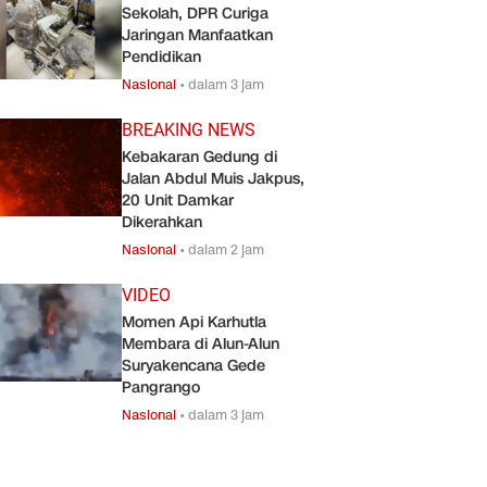
Sekolah, DPR Curiga
Jaringan Manfaatkan
Pendidikan
Nasional
•
dalam 3 jam
BREAKING NEWS
Kebakaran Gedung di
Jalan Abdul Muis Jakpus,
20 Unit Damkar
Dikerahkan
Nasional
•
dalam 2 jam
VIDEO
Momen Api Karhutla
Membara di Alun-Alun
Suryakencana Gede
Pangrango
Nasional
•
dalam 3 jam