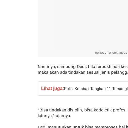
SCROLL TO CONTINUE
Nantinya, sambung Dedi, bila terbukti ada ke
maka akan ada tindakan sesuai jenis pelangg
Lihat juga:
Polisi Kembali Tangkap 11 Tersang
"Bisa tindakan disiplin, bisa kode etik profe
lainnya," ujarnya.
Dedi menuturkan untuk bisa memproses hal i