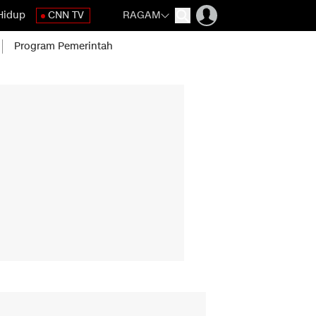
Hidup
CNN TV
RAGAM
Program Pemerintah