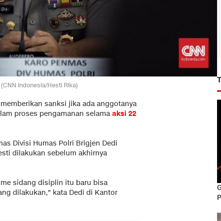
 (CNN Indonesia/Hesti Rika)
 memberikan sanksi jika ada anggotanya
dalam proses pengamanan selama
aksi 22
as Divisi Humas Polri Brigjen Dedi
ti dilakukan sebelum akhirnya
me sidang disiplin itu baru bisa
G
ng dilakukan," kata Dedi di Kantor
P