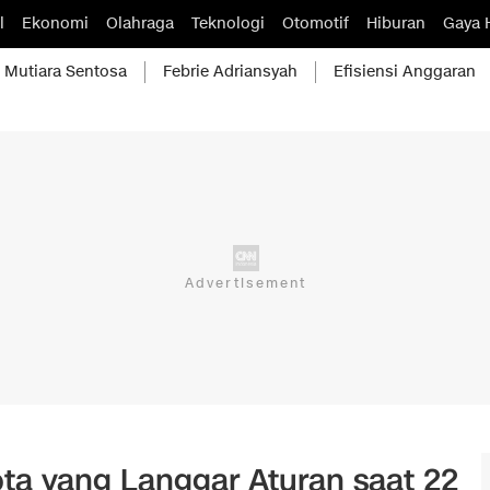
l
Ekonomi
Olahraga
Teknologi
Otomotif
Hiburan
Gaya 
Mutiara Sentosa
Febrie Adriansyah
Efisiensi Anggaran
ota yang Langgar Aturan saat 22