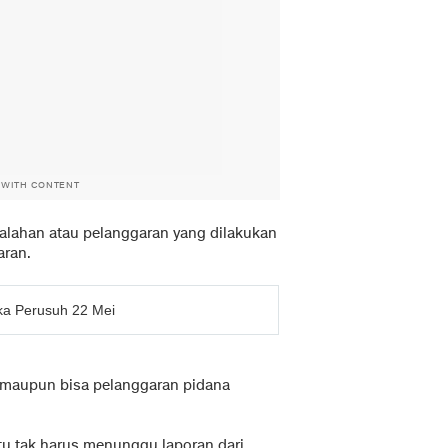
 WITH CONTENT
salahan atau pelanggaran yang dilakukan
aran.
ka Perusuh 22 Mei
si maupun bisa pelanggaran pidana
tu tak harus menunggu laporan dari