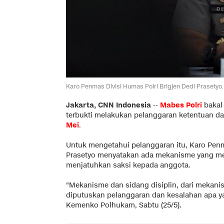
Karo Penmas Divisi Humas Polri Brigjen Dedi Prasetyo.
Jakarta, CNN Indonesia
--
Mabes Polri
bakal
terbukti melakukan pelanggaran ketentuan 
Mei
.
Untuk mengetahui pelanggaran itu, Karo Penm
Prasetyo menyatakan ada mekanisme yang mes
menjatuhkan saksi kepada anggota.
"Mekanisme dan sidang disiplin, dari mekanis
diputuskan pelanggaran dan kesalahan apa ya
Kemenko Polhukam, Sabtu (25/5).