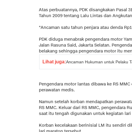
Atas perbuatannya, PDK disangkakan Pasal 
Tahun 2009 tentang Lalu Lintas dan Angkutan
"Ancaman satu tahun penjara atau denda Rp1 j
PDK diduga menabrak pengendara motor Yama
Jalan Rasuna Said, Jakarta Selatan. Pengenda
belakang sehingga pengendara motor itu men
Lihat juga:
Ancaman Hukuman untuk Pelaku Ta
Pengendara motor lantas dibawa ke RS MMC o
perawatan medis.
Namun setelah korban mendapatkan perawata
RS MMC. Keluar dari RS MMC, pengendara Rubi
saat itu tengah digunakan untuk kegiatan lari
Korban kecelakaan berinisial LM itu sendiri d
lari maraton tersebut.