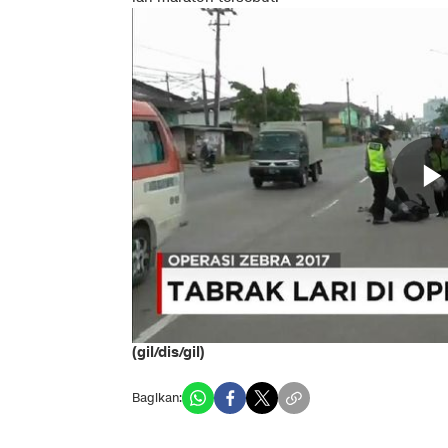
(gil/dis/gil)
Bagikan: