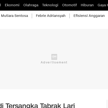
l
Ekonomi
Olahraga
Teknologi
Otomotif
Hiburan
Gaya 
Mutiara Sentosa
Febrie Adriansyah
Efisiensi Anggaran
 Tersangka Tabrak Lari