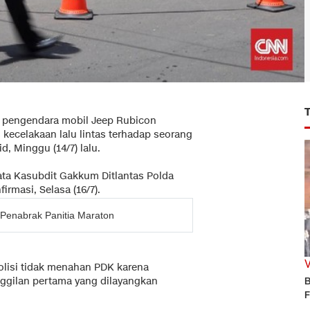
n pengendara mobil Jeep Rubicon
 kecelakaan lalu lintas terhadap seorang
, Minggu (14/7) lalu.
ata Kasubdit Gakkum Ditlantas Polda
rmasi, Selasa (16/7).
n Penabrak Panitia Maraton
olisi tidak menahan PDK karena
ggilan pertama yang dilayangkan
B
F