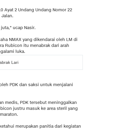
310 Ayat 2 Undang Undang Nomor 22
 Jalan.
uta," ucap Nasir.
ha NMAX yang dikendarai oleh LM di
ra Rubicon itu menabrak dari arah
galami luka.
brak Lari
leh PDK dan saksi untuk menjalani
n medis, PDK tersebut meninggalkan
con justru masuk ke area steril yang
 maraton.
iketahui merupakan panitia dari kegiatan