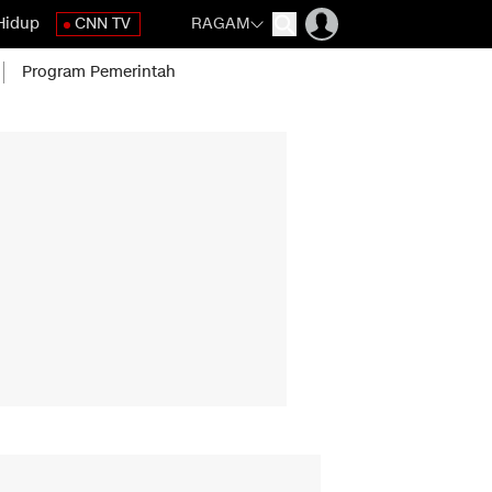
Hidup
CNN TV
RAGAM
Program Pemerintah