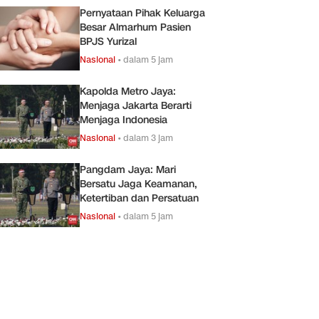
Pernyataan Pihak Keluarga
Besar Almarhum Pasien
BPJS Yurizal
Nasional
•
dalam 5 jam
Kapolda Metro Jaya:
Menjaga Jakarta Berarti
Menjaga Indonesia
Nasional
•
dalam 3 jam
Pangdam Jaya: Mari
Bersatu Jaga Keamanan,
Ketertiban dan Persatuan
Nasional
•
dalam 5 jam