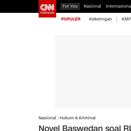
For You
Nasional
Internasiona
POPULER
Kekeringan
KMP 
Nasional
Hukum & Kriminal
Novel Baswedan soal R