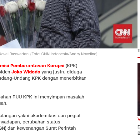
Novel Baswedan. (Foto: CNN Indonesia/Andry Novelino)
misi Pemberantasan Korupsi
(KPK)
siden
Joko Widodo
yang justru diduga
ndang-Undang KPK dengan menerbitkan
ubahan RUU KPK ini menyimpan masalah
uah.
kalangan yakni akademikus dan pegiat
enyadapan, perubahan status
D
ASN) dan kewenangan Surat Perintah
B