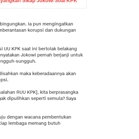
yangkan Sikap Jokowi Soal KPK
bingungkan. Ia pun mengingatkan
mberantasan korupsi dan dukungan
si UU KPK saat ini bertolak belakang
enyatakan Jokowi pernah berjanji untuk
ungguh-sungguh.
di disahkan maka keberadaannya akan
psi.
salahan RUU KPK], kita berprasangka
ggak dipulihkan seperti semula? Saya
tuju dengan wacana pembentukan
tiap lembaga memang butuh