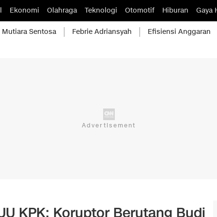
l
Ekonomi
Olahraga
Teknologi
Otomotif
Hiburan
Gaya 
Mutiara Sentosa
Febrie Adriansyah
Efisiensi Anggaran
UU KPK: Koruptor Berutang Budi