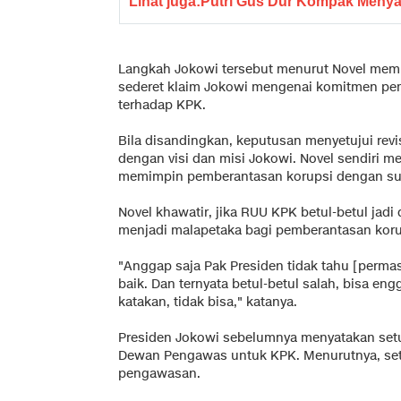
Lihat juga:
Putri Gus Dur Kompak Menya
Langkah Jokowi tersebut menurut Novel mem
sederet klaim Jokowi mengenai komitmen pe
terhadap KPK.
Bila disandingkan, keputusan menyetujui revi
dengan visi dan misi Jokowi. Novel sendiri m
memimpin pemberantasan korupsi dengan s
Novel khawatir, jika RUU KPK betul-betul ja
menjadi malapetaka bagi pemberantasan koru
"Anggap saja Pak Presiden tidak tahu [perma
baik. Dan ternyata betul-betul salah, bisa en
katakan, tidak bisa," katanya.
Presiden Jokowi sebelumnya menyatakan se
Dewan Pengawas untuk KPK. Menurutnya, se
pengawasan.