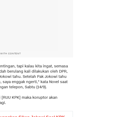
 WITH CONTENT
ntingan, tapi kalau kita ingat, semasa
udah berulang kali dilakukan oleh DPR,
 Jokowi tahu. Setelah Pak Jokowi tahu
 saya enggak ngerti," kata Novel saat
an telepon, Sabtu (14/9).
ni [RUU KPK] maka koruptor akan
agi.