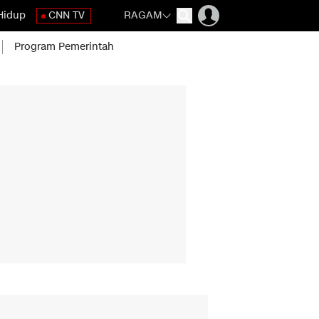
Hidup
CNN TV
RAGAM
Program Pemerintah