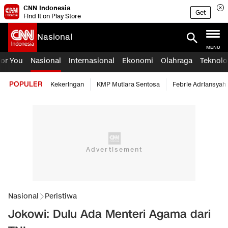
CNN Indonesia
Get
Find it on Play Store
Nasional
MENU
For You
Nasional
Internasional
Ekonomi
Olahraga
Teknolo
POPULER
Kekeringan
KMP Mutiara Sentosa
Febrie Adriansyah
Nasional
Peristiwa
Jokowi: Dulu Ada Menteri Agama dari