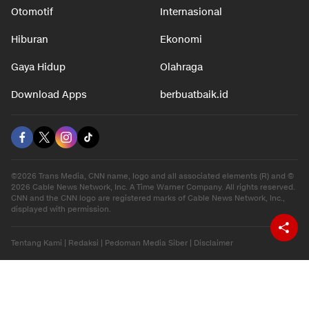
Otomotif
Internasional
Hiburan
Ekonomi
Gaya Hidup
Olahraga
Download Apps
berbuatbaik.id
©2026 Trans Media, CNN name, logo and all associated elements (R) and ©
2026 Cable News Network, Inc. A Time Warner Company. All rights reserved.
CNN and the CNN logo are registered marks of Cable News Network, Inc.,
displayed with permission.
Tentang Kami
|
Redaksi
|
Pedoman Media Siber
|
Disclaimer