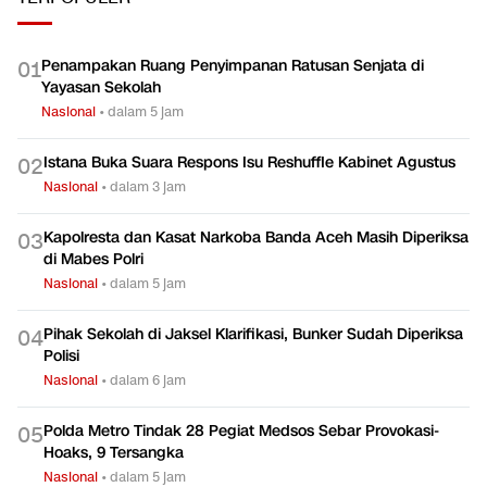
Penampakan Ruang Penyimpanan Ratusan Senjata di
0
1
Yayasan Sekolah
Nasional
•
dalam 5 jam
Istana Buka Suara Respons Isu Reshuffle Kabinet Agustus
0
2
Nasional
•
dalam 3 jam
Kapolresta dan Kasat Narkoba Banda Aceh Masih Diperiksa
0
3
di Mabes Polri
Nasional
•
dalam 5 jam
Pihak Sekolah di Jaksel Klarifikasi, Bunker Sudah Diperiksa
0
4
Polisi
Nasional
•
dalam 6 jam
Polda Metro Tindak 28 Pegiat Medsos Sebar Provokasi-
0
5
Hoaks, 9 Tersangka
Nasional
•
dalam 5 jam