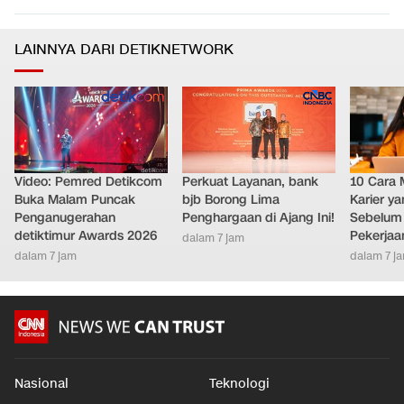
LAINNYA DARI DETIKNETWORK
Video: Pemred Detikcom
Perkuat Layanan, bank
10 Cara 
Buka Malam Puncak
bjb Borong Lima
Karier y
Penganugerahan
Penghargaan di Ajang Ini!
Sebelum 
detiktimur Awards 2026
Pekerjaa
dalam 7 jam
dalam 7 jam
dalam 7 j
Nasional
Teknologi