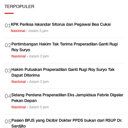
TERPOPULER
KPK Periksa Iskandar Sitorus dan Pegawai Bea Cukai
0
1
Nasional
•
dalam 5 jam
Pertimbangan Hakim Tak Terima Praperadilan Ganti Rugi
0
2
Roy Suryo
Nasional
•
dalam 3 jam
Hakim Putuskan Praperadilan Ganti Rugi Roy Suryo Tak
0
3
Dapat Diterima
Nasional
•
dalam 3 jam
Sidang Perdana Praperadilan Eks Jampidsus Febrie Digelar
0
4
Pekan Depan
Nasional
•
dalam 5 jam
Pasien BPJS yang Dicibir Dokter PPDS bukan dari RSUP Dr.
0
5
Sardjito