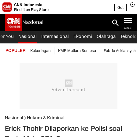
CNN Indonesia
Get
Find it on Play Store
Nasional
MENU
For You
Nasional
Internasional
Ekonomi
Olahraga
Teknolo
POPULER
Kekeringan
KMP Mutiara Sentosa
Febrie Adriansyah
Nasional
Hukum & Kriminal
Erick Thohir Dilaporkan ke Polisi soal