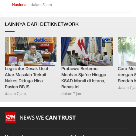
Nasional
•
dalam 5 jam
LAINNYA DARI DETIKNETWORK
Legislator Desak Usut
Prabowo Bertemu
Cara Men
Akar Masalah Terkait
Menhan Sjafrie Hingga
dengan S
Nakes Diduga Hina
KSAD Maruli di Istana,
Rendah M
Pasien BPJS
Bahas Ini
dalam 7 j
dalam 7 jam
dalam 7 jam