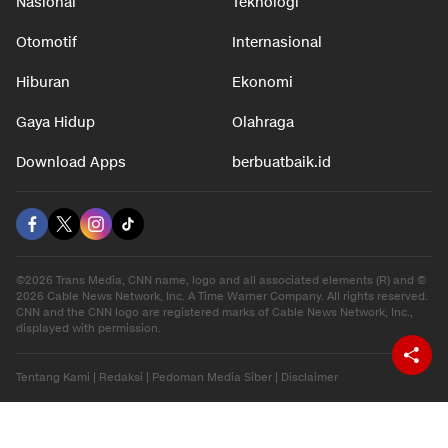
Nasional
Teknologi
Otomotif
Internasional
Hiburan
Ekonomi
Gaya Hidup
Olahraga
Download Apps
berbuatbaik.id
©2026 Trans Media, CNN name, logo and all associated elements (R) and ©
2026 Cable News Network, Inc. A Time Warner Company. All rights reserved.
CNN and the CNN logo are registered marks of Cable News Network, Inc.,
displayed with permission.
Tentang Kami
|
Redaksi
|
Pedoman Media Siber
|
Disclaimer