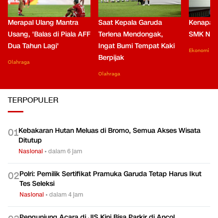
Merapal Ulang Mantra
Saat Kepala Garuda
Kenapa B
Usang, 'Balas di Piala AFF
Terlena Mendongak,
SMK Nga
Dua Tahun Lagi'
Ingat Bumi Tempat Kaki
Ekonomi
Berpijak
Olahraga
Olahraga
TERPOPULER
Kebakaran Hutan Meluas di Bromo, Semua Akses Wisata
0
1
Ditutup
Nasional
•
dalam 6 jam
Polri: Pemilik Sertifikat Pramuka Garuda Tetap Harus Ikut
0
2
Tes Seleksi
Nasional
•
dalam 4 jam
Pengunjung Acara di JIS Kini Bisa Parkir di Ancol