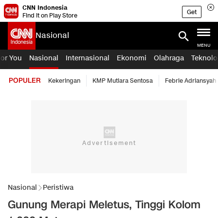
CNN Indonesia
Get
Find it on Play Store
Nasional
MENU
For You
Nasional
Internasional
Ekonomi
Olahraga
Teknolo
POPULER
Kekeringan
KMP Mutiara Sentosa
Febrie Adriansyah
Nasional
Peristiwa
Gunung Merapi Meletus, Tinggi Kolom