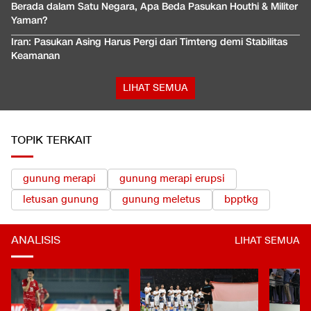
Berada dalam Satu Negara, Apa Beda Pasukan Houthi & Militer
Yaman?
Iran: Pasukan Asing Harus Pergi dari Timteng demi Stabilitas
Keamanan
LIHAT SEMUA
TOPIK TERKAIT
gunung merapi
gunung merapi erupsi
letusan gunung
gunung meletus
bpptkg
ANALISIS
LIHAT SEMUA