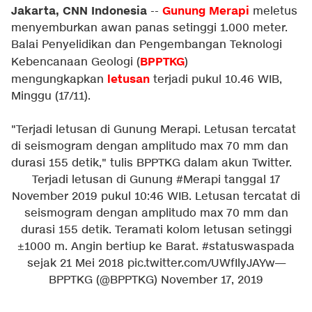
Jakarta, CNN Indonesia
Gunung Merapi
--
meletus
menyemburkan awan panas setinggi 1.000 meter.
Balai Penyelidikan dan Pengembangan Teknologi
BPPTKG
Kebencanaan Geologi (
)
letusan
mengungkapkan
terjadi pukul 10.46 WIB,
Minggu (17/11).
"Terjadi letusan di Gunung Merapi. Letusan tercatat
di seismogram dengan amplitudo max 70 mm dan
durasi 155 detik," tulis BPPTKG dalam akun Twitter.
Terjadi letusan di Gunung
#Merapi
tanggal 17
November 2019 pukul 10:46 WIB. Letusan tercatat di
seismogram dengan amplitudo max 70 mm dan
durasi 155 detik. Teramati kolom letusan setinggi
±1000 m. Angin bertiup ke Barat.
#statuswaspada
sejak 21 Mei 2018
pic.twitter.com/UWfIlyJAYw
—
BPPTKG (@BPPTKG)
November 17, 2019