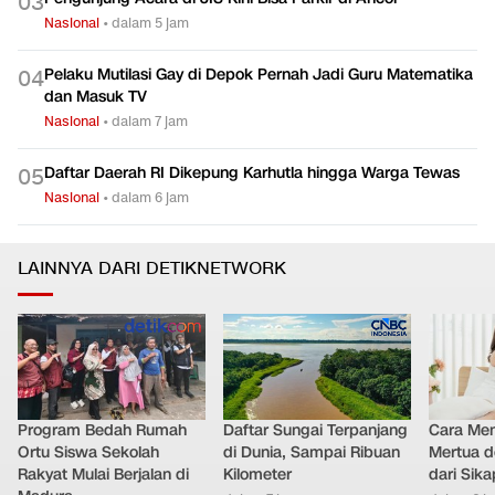
0
3
Nasional
•
dalam 5 jam
Pelaku Mutilasi Gay di Depok Pernah Jadi Guru Matematika
0
4
dan Masuk TV
Nasional
•
dalam 7 jam
Daftar Daerah RI Dikepung Karhutla hingga Warga Tewas
0
5
Nasional
•
dalam 6 jam
LAINNYA DARI DETIKNETWORK
Program Bedah Rumah
Daftar Sungai Terpanjang
Cara Men
Ortu Siswa Sekolah
di Dunia, Sampai Ribuan
Mertua d
Rakyat Mulai Berjalan di
Kilometer
dari Sik