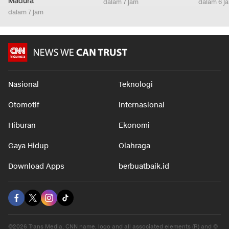
Madura
dalam 7 jam
dalam 6 j
dalam 7 jam
Nasional
Teknologi
Otomotif
Internasional
Hiburan
Ekonomi
Gaya Hidup
Olahraga
Download Apps
berbuatbaik.id
©2026 Trans Media, CNN name, logo and all associated elements (R) and ©