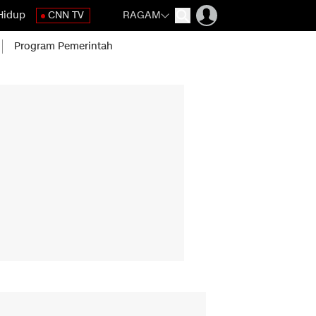
Hidup
CNN TV
RAGAM
Program Pemerintah