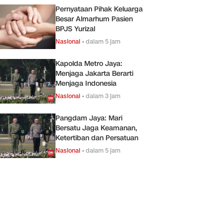
Pernyataan Pihak Keluarga
Besar Almarhum Pasien
BPJS Yurizal
Nasional
•
dalam 5 jam
Kapolda Metro Jaya:
Menjaga Jakarta Berarti
Menjaga Indonesia
Nasional
•
dalam 3 jam
Pangdam Jaya: Mari
Bersatu Jaga Keamanan,
Ketertiban dan Persatuan
Nasional
•
dalam 5 jam