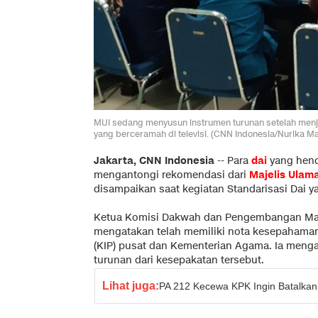
MUI sedang menyusun instrumen turunan setelah menja
yang berceramah di televisi. (CNN Indonesia/Nurika M
Jakarta, CNN Indonesia
-- Para
dai
yang henda
mengantongi rekomendasi dari
Majelis Ulam
disampaikan saat kegiatan Standarisasi Dai y
Ketua Komisi Dakwah dan Pengembangan Masy
mengatakan telah memiliki nota kesepahaman
(KIP) pusat dan Kementerian Agama. Ia meng
turunan dari kesepakatan tersebut.
Lihat juga:
PA 212 Kecewa KPK Ingin Batalka