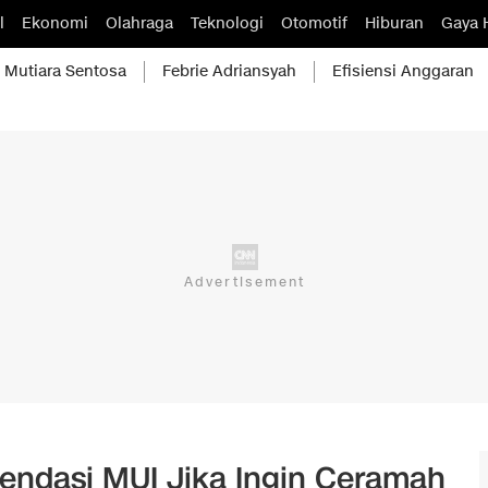
l
Ekonomi
Olahraga
Teknologi
Otomotif
Hiburan
Gaya 
Mutiara Sentosa
Febrie Adriansyah
Efisiensi Anggaran
endasi MUI Jika Ingin Ceramah