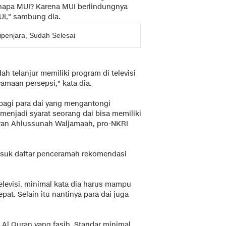
napa MUI? Karena MUI berlindungnya
I," sambung dia.
penjara, Sudah Selesai
h telanjur memiliki program di televisi
yamaan persepsi," kata dia.
agi para dai yang mengantongi
 menjadi syarat seorang dai bisa memiliki
jaran Ahlussunah Waljamaah, pro-NKRI
masuk daftar penceramah rekomendasi
levisi, minimal kata dia harus mampu
pat. Selain itu nantinya para dai juga
 Al Quran yang fasih. Standar minimal