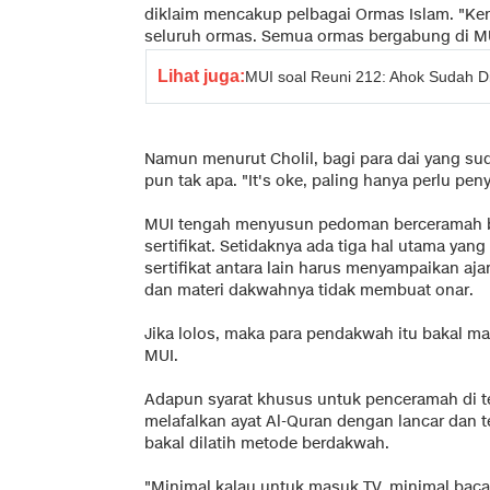
diklaim mencakup pelbagai Ormas Islam. "Ke
seluruh ormas. Semua ormas bergabung di MU
Lihat juga:
MUI soal Reuni 212: Ahok Sudah Di
Namun menurut Cholil, bagi para dai yang suda
pun tak apa. "It's oke, paling hanya perlu pen
MUI tengah menyusun pedoman berceramah b
sertifikat. Setidaknya ada tiga hal utama yang
sertifikat antara lain harus menyampaikan a
dan materi dakwahnya tidak membuat onar.
Jika lolos, maka para pendakwah itu bakal 
MUI.
Adapun syarat khusus untuk penceramah di te
melafalkan ayat Al-Quran dengan lancar dan te
bakal dilatih metode berdakwah.
"Minimal kalau untuk masuk TV, minimal baca