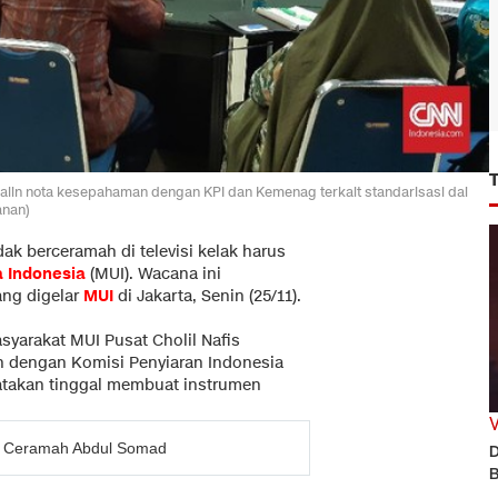
lin nota kesepahaman dengan KPI dan Kemenag terkait standarisasi dai
anan)
k berceramah di televisi kelak harus
a Indonesia
(MUI). Wacana ini
ang digelar
MUI
di Jakarta, Senin (25/11).
arakat MUI Pusat Cholil Nafis
 dengan Komisi Penyiaran Indonesia
atakan tinggal membuat instrumen
n Ceramah Abdul Somad
D
B