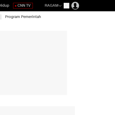
Hidup
CNN TV
RAGAM
Program Pemerintah