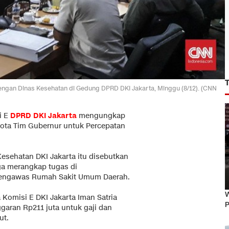
engan Dinas Kesehatan di Gedung DPRD DKI Jakarta, Minggu (8/12). (CNN
i E
DPRD
DKI Jakarta
mengungkap
gota Tim Gubernur untuk Percepatan
esehatan DKI Jakarta itu disebutkan
ga merangkap tugas di
Pengawas Rumah Sakit Umum Daerah.
W
a Komisi E DKI Jakarta Iman Satria
P
aran Rp211 juta untuk gaji dan
ut.