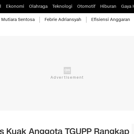
l
Ekonomi
Olahraga
Teknologi
Otomotif
Hiburan
Gaya 
Mutiara Sentosa
Febrie Adriansyah
Efisiensi Anggaran
es Kuak Anggota TGUPP Rangkap