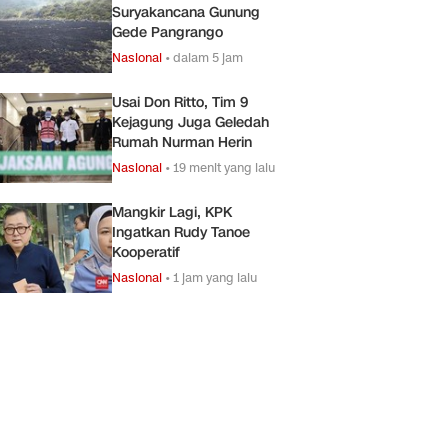
Suryakancana Gunung
Gede Pangrango
Nasional
•
dalam 5 jam
Usai Don Ritto, Tim 9
Kejagung Juga Geledah
Rumah Nurman Herin
Nasional
•
19 menit yang lalu
Mangkir Lagi, KPK
Ingatkan Rudy Tanoe
Kooperatif
Nasional
•
1 jam yang lalu