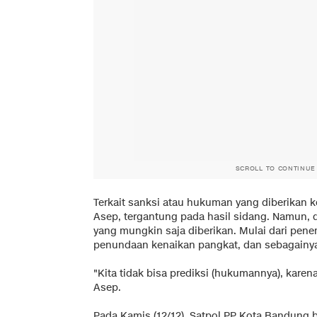
SCROLL TO CONTINUE
Terkait sanksi atau hukuman yang diberikan 
Asep, tergantung pada hasil sidang. Namun, 
yang mungkin saja diberikan. Mulai dari penem
penundaan kenaikan pangkat, dan sebagainy
"Kita tidak bisa prediksi (hukumannya), kare
Asep.
Pada Kamis (12/12), Satpol PP Kota Bandung 