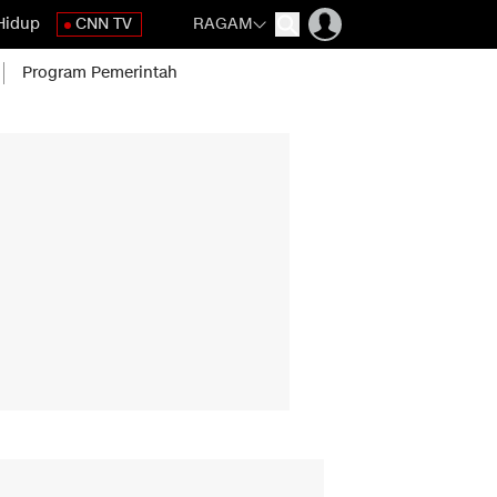
Hidup
CNN TV
RAGAM
Program Pemerintah