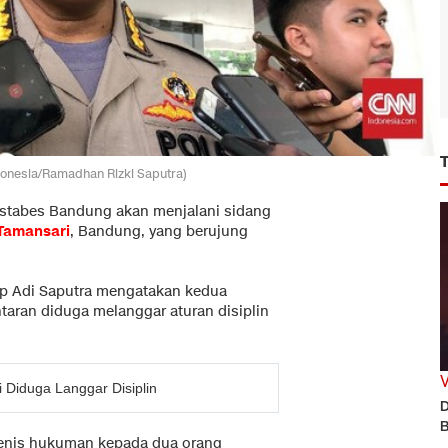
onesia/Ramadhan Rizki Saputra)
estabes Bandung akan menjalani sidang
Tamansari
, Bandung, yang berujung
p Adi Saputra mengatakan kedua
ntaran diduga melanggar aturan disiplin
 Diduga Langgar Disiplin
D
B
jenis hukuman kepada dua orang