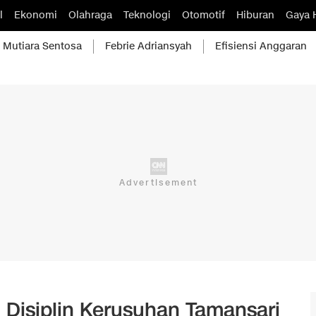
l
Ekonomi
Olahraga
Teknologi
Otomotif
Hiburan
Gaya 
Mutiara Sentosa
Febrie Adriansyah
Efisiensi Anggaran
g Disiplin Kerusuhan Tamansari