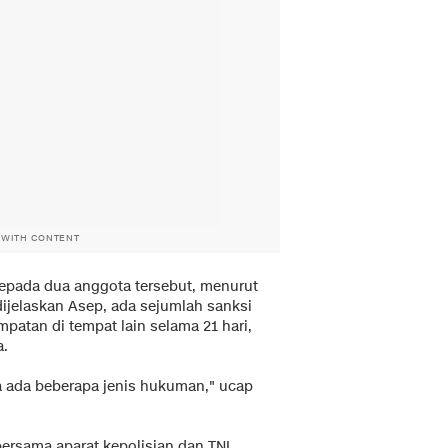
 WITH CONTENT
kepada dua anggota tersebut, menurut
dijelaskan Asep, ada sejumlah sanksi
patan di tempat lain selama 21 hari,
a.
na ada beberapa jenis hukuman," ucap
bersama aparat kepolisian dan TNI