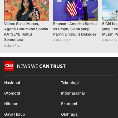
Video: Susul Manon,
Ekonomi Amerika Serikat
6 Ciri K
Agensi Umumkan Sophia
vs Eropa, Siapa yang
yang Leb
KATSEYE Hiatus
Paling Unggul 1 Dekade?
Musim P
Sementara
dalam 7 jam
dalam 7 j
dalam 7 jam
Nasional
Teknologi
Otomotif
Internasional
Hiburan
Ekonomi
Gaya Hidup
Olahraga