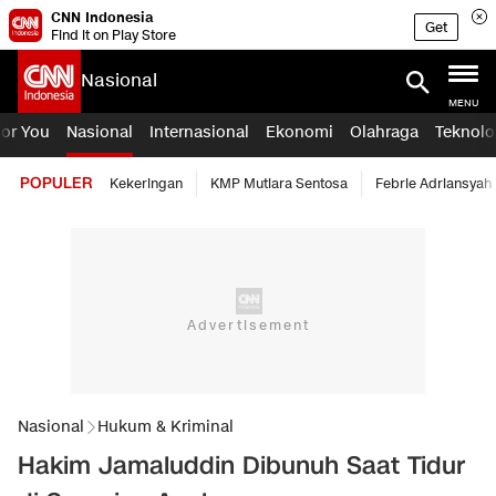
CNN Indonesia
Get
Find it on Play Store
Nasional
MENU
For You
Nasional
Internasional
Ekonomi
Olahraga
Teknolo
POPULER
Kekeringan
KMP Mutiara Sentosa
Febrie Adriansyah
Nasional
Hukum & Kriminal
Hakim Jamaluddin Dibunuh Saat Tidur