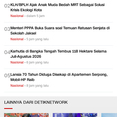
KLH/BPLH Ajak Anak Muda Bedah MRT Sebagai Solusi
0
2
Krisis Ekologi Kota
Nasional
•
dalam 5 jam
Menteri PPPA Buka Suara soal Temuan Ratusan Senjata di
0
3
Sekolah Jaksel
Nasional
•
5 jam yang lalu
Karhutla di Bangka Tengah Tembus 118 Hektare Selama
0
4
Juli-Agustus 2026
Nasional
•
6 jam yang lalu
Lansia 70 Tahun Diduga Disekap di Apartemen Serpong,
0
5
Mobil-HP Raib
Nasional
•
8 jam yang lalu
LAINNYA DARI DETIKNETWORK