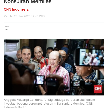
Konsultan Memiles
CNN Indonesia
Kamis, 23 Jan 2020 19:40 WIB
Anggota Keluarga Cendana, Ari Sigit diduga berperan aktif dalam
investasi bodong beromzet ratusan miliar rupiah, Memiles. (CNN
Indonesia/Farid)