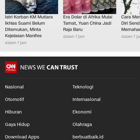
Istri Korban KM Mutiara
Era Dolar di Afrika Mulai
Cara Men
Ikhlas Suami Belum
Tamat, Yuan China Jadi
Diri Send
Ditemukan, Minta
Raja Baru
Memaham
Kejelasan Manifes
dalam 7 jam
dalam 7 j
dalam 7 jam
Nasional
Teknologi
Otomotif
Internasional
Hiburan
Ekonomi
Gaya Hidup
Olahraga
Download Apps
berbuatbaik.id