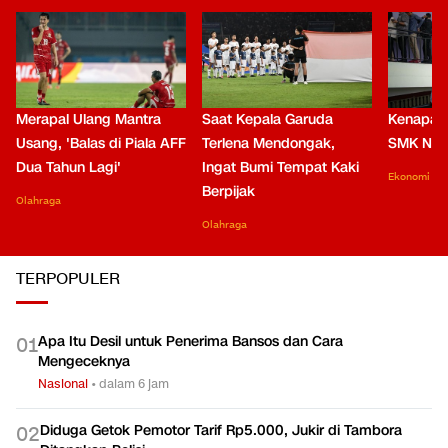
Merapal Ulang Mantra
Saat Kepala Garuda
Kenapa B
Usang, 'Balas di Piala AFF
Terlena Mendongak,
SMK Nga
Dua Tahun Lagi'
Ingat Bumi Tempat Kaki
Ekonomi
Berpijak
Olahraga
Olahraga
TERPOPULER
Apa Itu Desil untuk Penerima Bansos dan Cara
0
1
Mengeceknya
Nasional
•
dalam 6 jam
Diduga Getok Pemotor Tarif Rp5.000, Jukir di Tambora
0
2