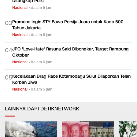
Ditangkap Polisi
Nasional
•
dalam 5 jam
Pramono Ingin STY Bawa Persija Juara untuk Kado 500
0
3
Tahun Jakarta
Nasional
•
dalam 6 jam
JPO 'Love-Hate' Rasuna Said Dibongkar, Target Rampung
0
4
Oktober
Nasional
•
dalam 6 jam
Kecelakaan Drag Race Kotamobagu Sulut Dilaporkan Telan
0
5
Korban Jiwa
Nasional
•
dalam 5 jam
LAINNYA DARI DETIKNETWORK