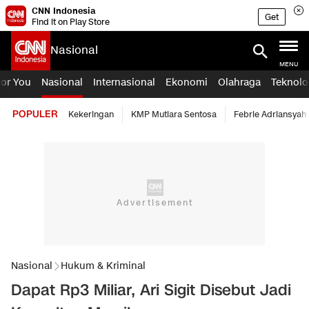
CNN Indonesia
Get
Find it on Play Store
Nasional
MENU
For You
Nasional
Internasional
Ekonomi
Olahraga
Teknolo
POPULER
Kekeringan
KMP Mutiara Sentosa
Febrie Adriansyah
Nasional
Hukum & Kriminal
Dapat Rp3 Miliar, Ari Sigit Disebut Jadi