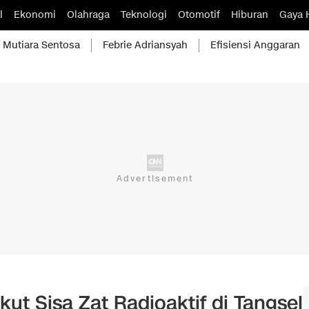
l
Ekonomi
Olahraga
Teknologi
Otomotif
Hiburan
Gaya 
Mutiara Sentosa
Febrie Adriansyah
Efisiensi Anggaran
t Sisa Zat Radioaktif di Tangsel