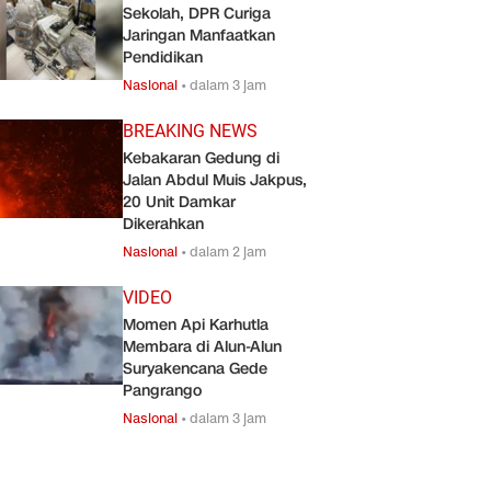
Sekolah, DPR Curiga
Jaringan Manfaatkan
Pendidikan
Nasional
•
dalam 3 jam
BREAKING NEWS
Kebakaran Gedung di
Jalan Abdul Muis Jakpus,
20 Unit Damkar
Dikerahkan
Nasional
•
dalam 2 jam
VIDEO
Momen Api Karhutla
Membara di Alun-Alun
Suryakencana Gede
Pangrango
Nasional
•
dalam 3 jam