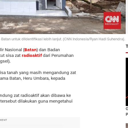
atan untuk diidentifikasi lebih lanjut. (CNN Indonesia/Ryan Hadi Suhendra).
ir Nasional (
Batan
) dan Badan
ut sisa zat
radioaktif
dari Perumahan
gsel).
-sisa tanah yang masih mengandung zat
asama Batan, Heru Umbara, kepada
dung zat radioaktif akan dibawa ke
es tersebut dilakukan guna mengetahui
G
P
MENT