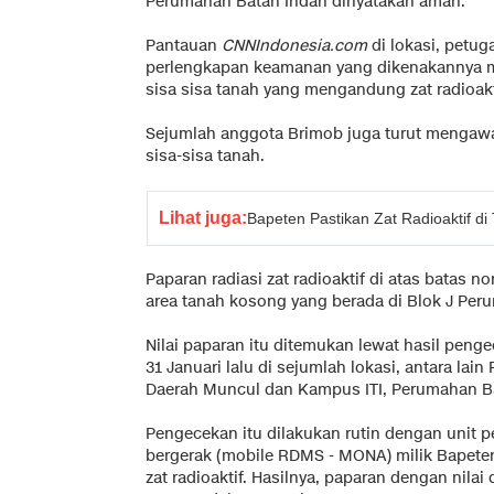
Perumahan Batan Indah dinyatakan aman.
Pantauan
CNNIndonesia.com
di lokasi, petu
perlengkapan keamanan yang dikenakannya 
sisa sisa tanah yang mengandung zat radioakt
Sejumlah anggota Brimob juga turut mengawa
sisa-sisa tanah.
Lihat juga:
Bapeten Pastikan Zat Radioaktif di
Paparan radiasi zat radioaktif di atas batas
area tanah kosong yang berada di Blok J Per
Nilai paparan itu ditemukan lewat hasil peng
31 Januari lalu di sejumlah lokasi, antara la
Daerah Muncul dan Kampus ITI, Perumahan Ba
Pengecekan itu dilakukan rutin dengan unit p
bergerak (mobile RDMS - MONA) milik Bapete
zat radioaktif. Hasilnya, paparan dengan nila