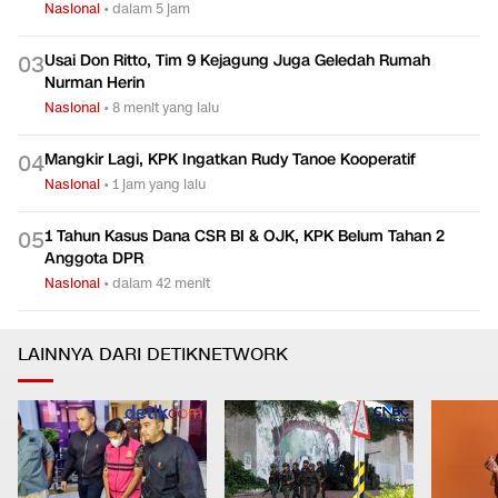
Nasional
•
dalam 5 jam
Usai Don Ritto, Tim 9 Kejagung Juga Geledah Rumah
0
3
Nurman Herin
Nasional
•
8 menit yang lalu
Mangkir Lagi, KPK Ingatkan Rudy Tanoe Kooperatif
0
4
Nasional
•
1 jam yang lalu
1 Tahun Kasus Dana CSR BI & OJK, KPK Belum Tahan 2
0
5
Anggota DPR
Nasional
•
dalam 42 menit
LAINNYA DARI DETIKNETWORK