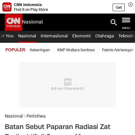
CNN Indonesia
Get
Find it on Play Store
Nasional
MENU
For You
Nasional
Internasional
Ekonomi
Olahraga
Teknolo
POPULER
Kekeringan
KMP Mutiara Sentosa
Febrie Adriansyah
Nasional
Peristiwa
Batan Sebut Paparan Radiasi Zat