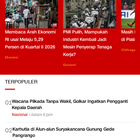
Membaca Arah Ekonomi
PMI Pulih, Mampukah
Masih Be
RI usai Melaju 5,29
Industri Kembali Jadi
di Piala
Persen di Kuartal II 2026
Mesin Penyerap Tenaga
Olahraga
Kerja?
Ekonomi
Ekonomi
TERPOPULER
Wacana Pilkada Tanpa Wakil, Golkar Ingatkan Pengganti
0
1
Kepala Daerah
Nasional
•
dalam 6 jam
Karhutla di Alun-alun Suryakancana Gunung Gede
0
2
Pangrango