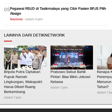
Pegawai RSUD di Tasikmalaya yang Cibir Pasien BPJS Pilih
0
5
Resign
Nasional
•
dalam 4 jam
LAINNYA DARI DETIKNETWORK
Bripda Putra Ciptakan
Prabowo Sebut Bahlil
Kenapa 
Pupuk Ramah
Pintar: Bisa Bikin Jokowi
Perempu
Lingkungan, Wakapolri:
Ketawa
Menurun 
Harus Diberi Ruang
Tahun?
dalam 7 jam
Berkembang
dalam 7 j
dalam 7 jam