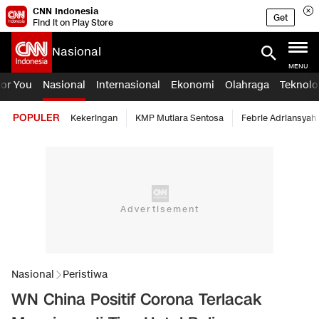
CNN Indonesia
Get
Find it on Play Store
Nasional
MENU
For You
Nasional
Internasional
Ekonomi
Olahraga
Teknolo
POPULER
Kekeringan
KMP Mutiara Sentosa
Febrie Adriansyah
Nasional
Peristiwa
WN China Positif Corona Terlacak