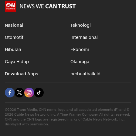
Nasional
Teknologi
Otomotif
Internasional
Hiburan
Ekonomi
Gaya Hidup
Olahraga
Download Apps
berbuatbaik.id
©2026 Trans Media, CNN name, logo and all associated elements (R) and ©
2026 Cable News Network, Inc. A Time Warner Company. All rights reserved.
CNN and the CNN logo are registered marks of Cable News Network, Inc.,
displayed with permission.