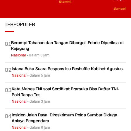
Ekonomi
Ekonomi
TERPOPULER
Berompi Tahanan dan Tangan Diborgol, Febrie Diperiksa di
0
1
Kejagung
Nasional
•
dalam 3 jam
Istana Buka Suara Respons Isu Reshuffle Kabinet Agustus
0
2
Nasional
•
dalam 5 jam
Kata Mabes TNI soal Sertifikat Pramuka Bisa Daftar TNI-
0
3
Polri Tanpa Tes
Nasional
•
dalam 3 jam
Insiden Jalan Raya, Direskrimum Polda Sumbar Diduga
0
4
Aniaya Pengendara
Nasional
•
dalam 6 jam