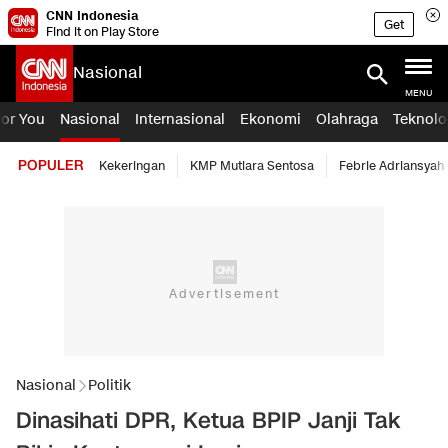
CNN Indonesia
Get
Find it on Play Store
Nasional
MENU
For You
Nasional
Internasional
Ekonomi
Olahraga
Teknolo
POPULER
Kekeringan
KMP Mutiara Sentosa
Febrie Adriansyah
Nasional
Politik
Dinasihati DPR, Ketua BPIP Janji Tak