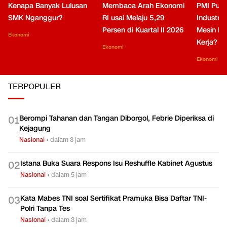
Kenapa Banyak Lulusan
Membaca Arah Ekonomi
PMI Puli
SMK Nganggur?
RI usai Melaju 5,29
Industri 
Persen di Kuartal II 2026
Mesin Pe
Ekonomi
Kerja?
Ekonomi
Ekonomi
TERPOPULER
Berompi Tahanan dan Tangan Diborgol, Febrie Diperiksa di
0
1
Kejagung
Nasional
•
dalam 3 jam
Istana Buka Suara Respons Isu Reshuffle Kabinet Agustus
0
2
Nasional
•
dalam 5 jam
Kata Mabes TNI soal Sertifikat Pramuka Bisa Daftar TNI-
0
3
Polri Tanpa Tes
Nasional
•
dalam 3 jam