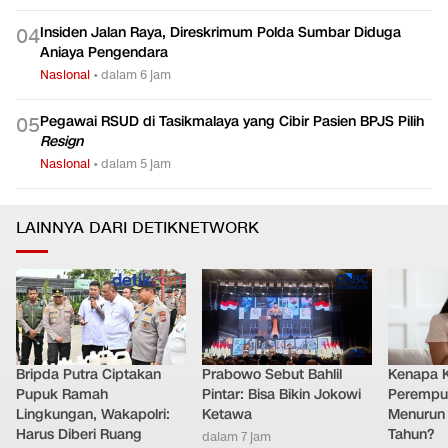
Insiden Jalan Raya, Direskrimum Polda Sumbar Diduga
0
4
Aniaya Pengendara
Nasional
•
dalam 6 jam
Pegawai RSUD di Tasikmalaya yang Cibir Pasien BPJS Pilih
0
5
Resign
Nasional
•
dalam 5 jam
LAINNYA DARI DETIKNETWORK
Bripda Putra Ciptakan
Prabowo Sebut Bahlil
Kenapa 
Pupuk Ramah
Pintar: Bisa Bikin Jokowi
Perempu
Lingkungan, Wakapolri:
Ketawa
Menurun 
Harus Diberi Ruang
Tahun?
dalam 7 jam