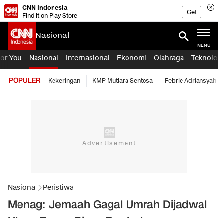
CNN Indonesia
Get
Find it on Play Store
Nasional
MENU
For You
Nasional
Internasional
Ekonomi
Olahraga
Teknolo
POPULER
Kekeringan
KMP Mutiara Sentosa
Febrie Adriansyah
Nasional
Peristiwa
Menag: Jemaah Gagal Umrah Dijadwal