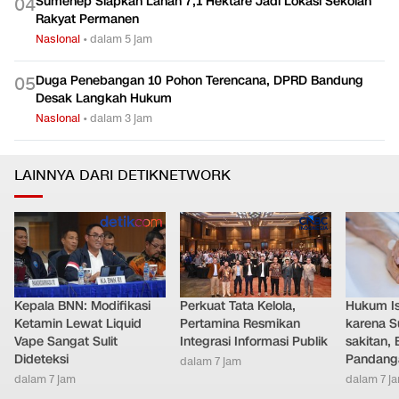
Sumenep Siapkan Lahan 7,1 Hektare Jadi Lokasi Sekolah
0
4
Rakyat Permanen
Nasional
•
dalam 5 jam
Duga Penebangan 10 Pohon Terencana, DPRD Bandung
0
5
Desak Langkah Hukum
Nasional
•
dalam 3 jam
LAINNYA DARI DETIKNETWORK
Kepala BNN: Modifikasi
Perkuat Tata Kelola,
Hukum Ist
Ketamin Lewat Liquid
Pertamina Resmikan
karena S
Vape Sangat Sulit
Integrasi Informasi Publik
sakitan, 
Dideteksi
Pandang
dalam 7 jam
dalam 7 jam
dalam 7 j