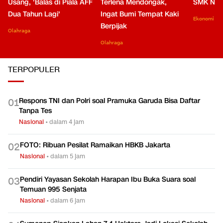
Usang, 'Balas di Piala AFF
Terlena Mendongak,
SMK Nga
Dua Tahun Lagi'
Ingat Bumi Tempat Kaki
Ekonomi
Berpijak
Olahraga
Olahraga
TERPOPULER
Respons TNI dan Polri soal Pramuka Garuda Bisa Daftar
0
1
Tanpa Tes
Nasional
•
dalam 4 jam
FOTO: Ribuan Pesilat Ramaikan HBKB Jakarta
0
2
Nasional
•
dalam 5 jam
Pendiri Yayasan Sekolah Harapan Ibu Buka Suara soal
0
3
Temuan 995 Senjata
Nasional
•
dalam 6 jam