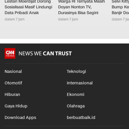
Lestari Moerdijat Dorong
Warga RI Ternyata Masih
Selvi Ki
Sosialisasi Masif Lindungi
Doyan Nonton TV,
Bump Ke
Data Pribadi Anak
Durasinya Bisa Segini
Banjir D
dalam 7 jam
dalam 7 jam
dalam 7 j
Nasional
Teknologi
Otomotif
Internasional
Hiburan
Ekonomi
Gaya Hidup
Olahraga
Download Apps
berbuatbaik.id