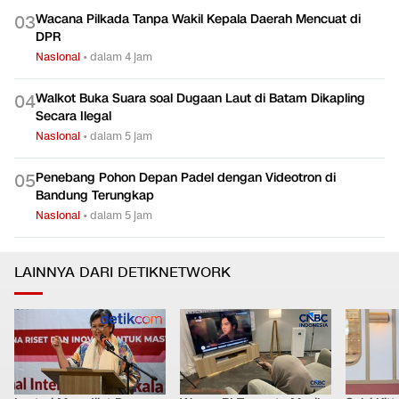
Wacana Pilkada Tanpa Wakil Kepala Daerah Mencuat di
0
3
DPR
Nasional
•
dalam 4 jam
Walkot Buka Suara soal Dugaan Laut di Batam Dikapling
0
4
Secara Ilegal
Nasional
•
dalam 5 jam
Penebang Pohon Depan Padel dengan Videotron di
0
5
Bandung Terungkap
Nasional
•
dalam 5 jam
LAINNYA DARI DETIKNETWORK