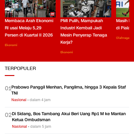
Membaca Arah Ekonomi
PMI Pulih, Mampukah
Masih Be
RI usai Melaju 5,29
Industri Kembali Jadi
di Piala
Persen di Kuartal II 2026
Mesin Penyerap Tenaga
Olahraga
Kerja?
Ekonomi
Ekonomi
TERPOPULER
Prabowo Panggil Menhan, Panglima, hingga 3 Kepala Staf
0
1
TNI
Nasional
•
dalam 4 jam
Di Sidang, Bos Tambang Akui Beri Uang Rp1 M ke Mantan
0
2
Ketua Ombudsman
Nasional
•
dalam 5 jam