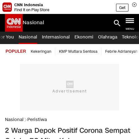
CNN Indonesia
Get
Find it on Play Store
Nasional
MENU
For You
Nasional
Internasional
Ekonomi
Olahraga
Teknolo
POPULER
Kekeringan
KMP Mutiara Sentosa
Febrie Adriansyah
Nasional
Peristiwa
2 Warga Depok Positif Corona Sempat