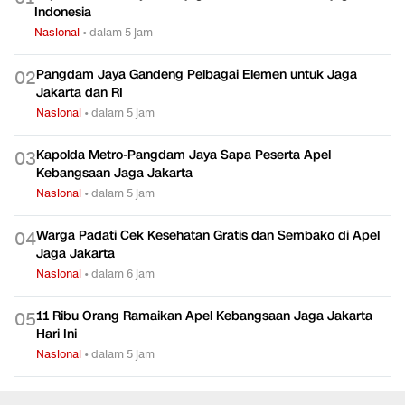
Indonesia
Nasional
•
dalam 5 jam
Pangdam Jaya Gandeng Pelbagai Elemen untuk Jaga
0
2
Jakarta dan RI
Nasional
•
dalam 5 jam
Kapolda Metro-Pangdam Jaya Sapa Peserta Apel
0
3
Kebangsaan Jaga Jakarta
Nasional
•
dalam 5 jam
Warga Padati Cek Kesehatan Gratis dan Sembako di Apel
0
4
Jaga Jakarta
Nasional
•
dalam 6 jam
11 Ribu Orang Ramaikan Apel Kebangsaan Jaga Jakarta
0
5
Hari Ini
Nasional
•
dalam 5 jam