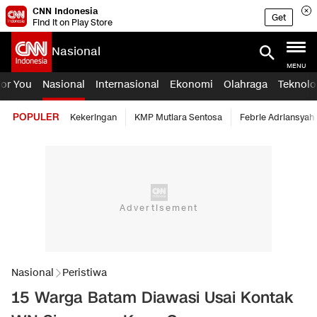
CNN Indonesia
Get
Find it on Play Store
Nasional
MENU
For You
Nasional
Internasional
Ekonomi
Olahraga
Teknolo
POPULER
Kekeringan
KMP Mutiara Sentosa
Febrie Adriansyah
Nasional
Peristiwa
15 Warga Batam Diawasi Usai Kontak