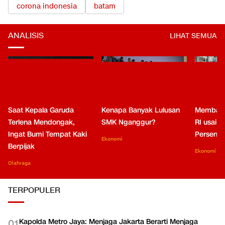
corona indonesia
batam
ANALISIS
LIHAT SEMUA
Saat Kepala Garuda
Kenapa Banyak Lulusan
Membaca
Terlena Mendongak,
SMK Nganggur?
RI usai M
Ingat Bumi Tempat Kaki
Persen di
Ekonomi
Berpijak
Ekonomi
Olahraga
TERPOPULER
Kapolda Metro Jaya: Menjaga Jakarta Berarti Menjaga
0
1