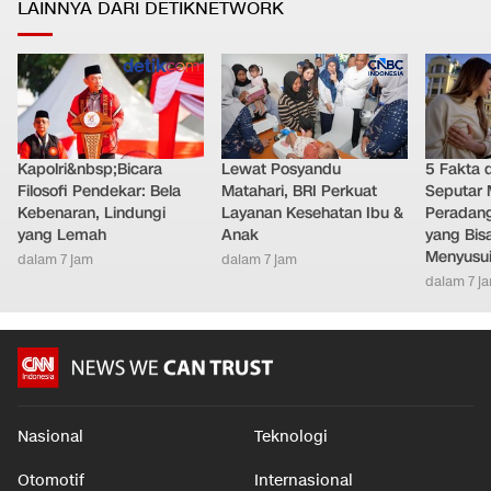
LAINNYA DARI DETIKNETWORK
Kapolri&nbsp;Bicara
Lewat Posyandu
5 Fakta 
Filosofi Pendekar: Bela
Matahari, BRI Perkuat
Seputar M
Kebenaran, Lindungi
Layanan Kesehatan Ibu &
Peradang
yang Lemah
Anak
yang Bis
Menyusu
dalam 7 jam
dalam 7 jam
dalam 7 j
Nasional
Teknologi
Otomotif
Internasional