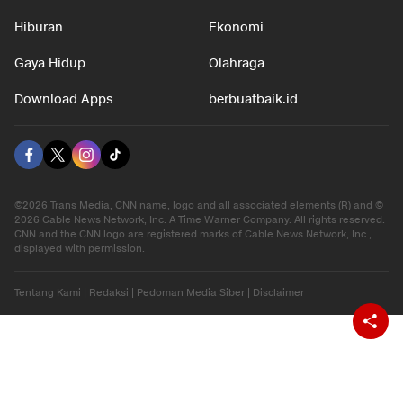
Hiburan
Ekonomi
Gaya Hidup
Olahraga
Download Apps
berbuatbaik.id
©2026 Trans Media, CNN name, logo and all associated elements (R) and ©
2026 Cable News Network, Inc. A Time Warner Company. All rights reserved.
CNN and the CNN logo are registered marks of Cable News Network, Inc.,
displayed with permission.
Tentang Kami
|
Redaksi
|
Pedoman Media Siber
|
Disclaimer