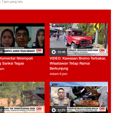
• 7 jam yang lalu
20
01:46
Komentar Nirempati
VIDEO: Kawasan Bromo Terbakar,
g Sanksi Tegas
Wisatawan Tetap Ramai
Berkunjung
jam
dalam 6 jam
57
11:25