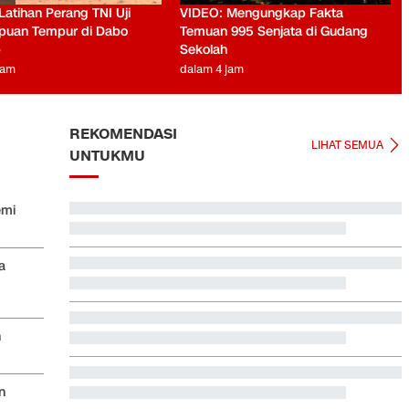
Latihan Perang TNI Uji
VIDEO: Mengungkap Fakta
uan Tempur di Dabo
Temuan 995 Senjata di Gudang
p
Sekolah
jam
dalam 4 jam
REKOMENDASI
LIHAT SEMUA
UNTUKMU
emi
Video Mesum 'Yang Wis Yang' Banyuwangi, Pemeran
Pria Jadi Tersangka
a
Pegawai RSUD di Tasikmalaya yang Cibir Pasien BPJS
Pilih Resign
Iran Ancam Bikin Negara-negara Teluk Gelap Gulita
n
Kata Mabes TNI soal Sertifikat Pramuka Bisa Daftar
n
TNI-Polri Tanpa Tes