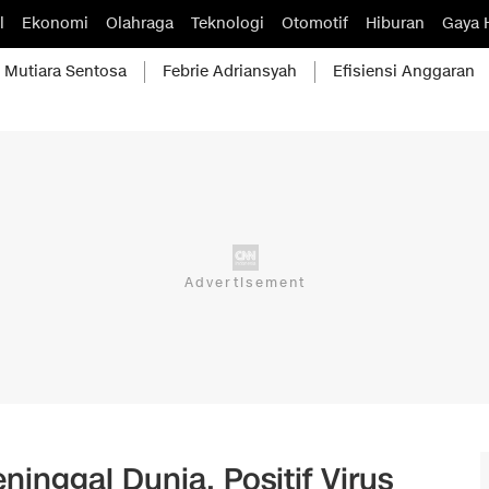
l
Ekonomi
Olahraga
Teknologi
Otomotif
Hiburan
Gaya 
Mutiara Sentosa
Febrie Adriansyah
Efisiensi Anggaran
inggal Dunia, Positif Virus