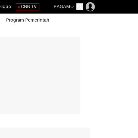
Hidup
CNN TV
RAGAM
Program Pemerintah