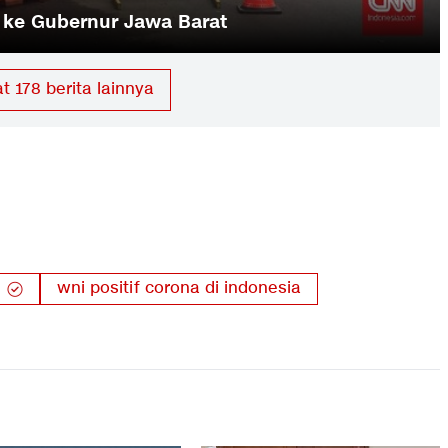
 PSBB di Makassar Berstatus ODP
at
178
berita lainnya
wni positif corona di indonesia