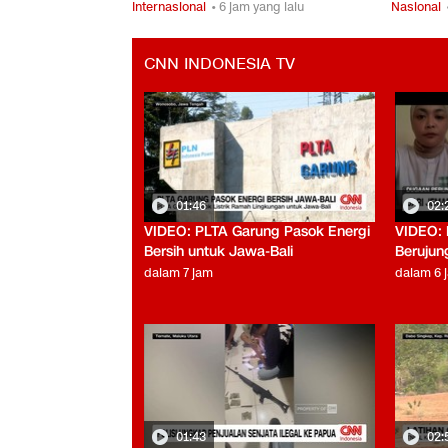
Internasional
• 6 jam yang lalu
Nasional
CNN INDONESIA TV
01:46
02:
VIDEO: PLTA Garung Pasok Energi
VIDEO: 
Bersih untuk Jawa-Bali
Berujun
dalam 7 jam
dalam 6 
01:43
02: