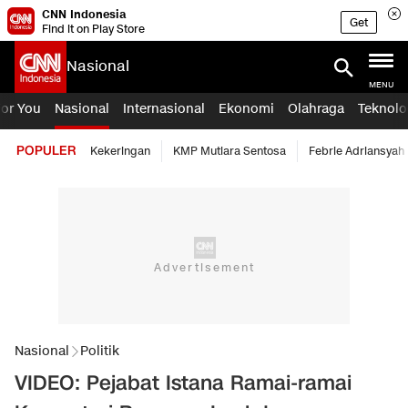
CNN Indonesia
Get
Find it on Play Store
Nasional
MENU
For You
Nasional
Internasional
Ekonomi
Olahraga
Teknolo
POPULER
Kekeringan
KMP Mutiara Sentosa
Febrie Adriansyah
Nasional
Politik
VIDEO: Pejabat Istana Ramai-ramai