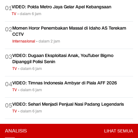
VIDEO: Polda Metro Jaya Gelar Apel Kebangsaan
0
1
TV
•
dalam 6 jam
Momen Horor Penembakan Massal di Idaho AS Terekam
0
2
CCTV
Internasional
•
dalam 2 jam
VIDEO: Dugaan Eksploitasi Anak, YouTuber Bigmo
0
3
Dipanggil Polisi Senin
TV
•
dalam 6 jam
VIDEO: Timnas Indonesia Ambyar di Piala AFF 2026
0
4
TV
•
dalam 6 jam
VIDEO: Sehari Menjadi Penjual Nasi Padang Legendaris
0
5
TV
•
dalam 6 jam
ANALISIS
LIHAT SEMUA