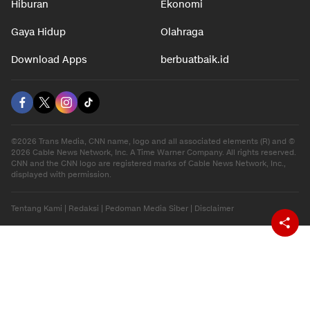
Hiburan
Ekonomi
Gaya Hidup
Olahraga
Download Apps
berbuatbaik.id
©2026 Trans Media, CNN name, logo and all associated elements (R) and ©
2026 Cable News Network, Inc. A Time Warner Company. All rights reserved.
CNN and the CNN logo are registered marks of Cable News Network, Inc.,
displayed with permission.
Tentang Kami
|
Redaksi
|
Pedoman Media Siber
|
Disclaimer