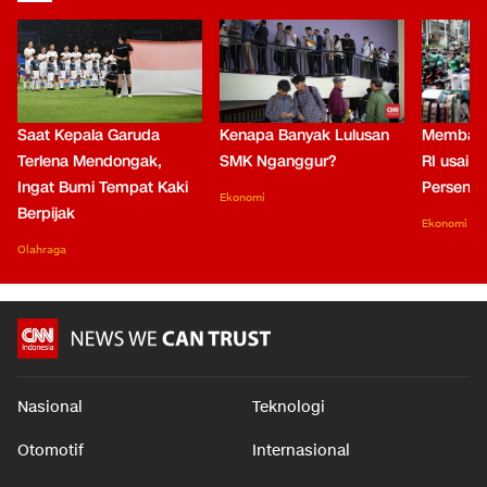
Saat Kepala Garuda
Kenapa Banyak Lulusan
Membaca
Terlena Mendongak,
SMK Nganggur?
RI usai M
Ingat Bumi Tempat Kaki
Persen di
Ekonomi
Berpijak
Ekonomi
Olahraga
Nasional
Teknologi
Otomotif
Internasional