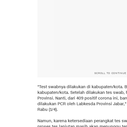
SCROLL TO CONTINUE
"Test swabnya dilakukan di kabupaten/kota. B
kabupaten/kota. Setelah dilakukan tes swab, 
Provinsi. Nanti, dari 409 positif corona ini, ba
dilakukan PCR oleh Labkesda Provinsi Jabar," 
Rabu (1/4).
Namun, karena ketersediaan perangkat tes s
proses tes lanjutan masih akan menunggu ter