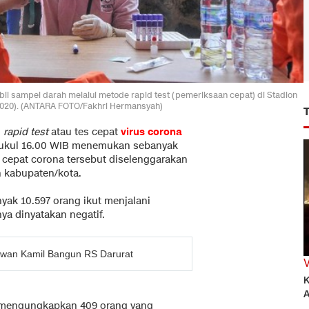
sampel darah melalui metode rapid test (pemeriksaan cepat) di Stadion
/2020). (ANTARA FOTO/Fakhri Hermansyah)
l
rapid test
atau tes cepat
virus corona
 pukul 16.00 WIB menemukan sebanyak
s cepat corona tersebut diselenggarakan
 kabupaten/kota.
ak 10.597 orang ikut menjalani
ya dinyatakan negatif.
wan Kamil Bangun RS Darurat
K
A
i mengungkapkan 409 orang yang