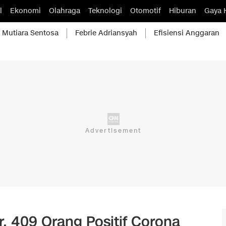
l
Ekonomi
Olahraga
Teknologi
Otomotif
Hiburan
Gaya 
Mutiara Sentosa
Febrie Adriansyah
Efisiensi Anggaran
ar, 409 Orang Positif Corona