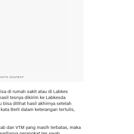
 WITH CONTENT
isa di rumah sakit atau di Labkes
hasil tesnya dikirim ke Labkesda
ru bisa dilihat hasil akhirnya setelah
kata Berli dalam keterangan tertulis,
wab dan VTM yang masih terbatas, maka
sedianya perangkat tes swab.