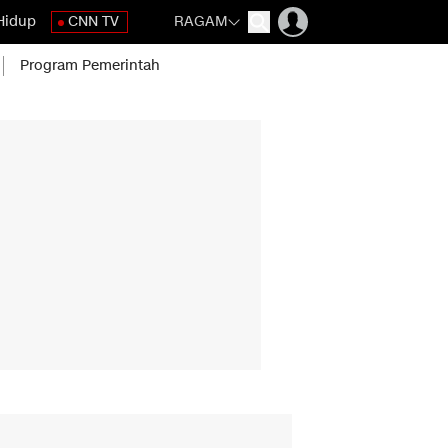
Hidup
CNN TV
RAGAM
Program Pemerintah