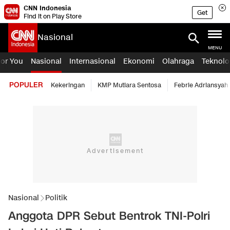
CNN Indonesia
Get
Find it on Play Store
Nasional
MENU
For You
Nasional
Internasional
Ekonomi
Olahraga
Teknolo
POPULER
Kekeringan
KMP Mutiara Sentosa
Febrie Adriansyah
Nasional
Politik
Anggota DPR Sebut Bentrok TNI-Polri