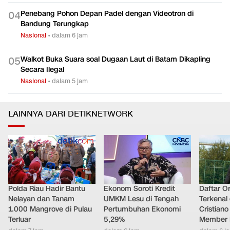
Penebang Pohon Depan Padel dengan Videotron di
0
4
Bandung Terungkap
Nasional
•
dalam 6 jam
Walkot Buka Suara soal Dugaan Laut di Batam Dikapling
0
5
Secara Ilegal
Nasional
•
dalam 5 jam
LAINNYA DARI DETIKNETWORK
Polda Riau Hadir Bantu
Ekonom Soroti Kredit
Daftar O
Nelayan dan Tanam
UMKM Lesu di Tengah
Terkenal 
1.000 Mangrove di Pulau
Pertumbuhan Ekonomi
Cristian
Terluar
5,29%
Member 