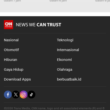
dalam 7 jam
dalam 6 jam
dalam 6 j
Nasional
Teknologi
Otomotif
Internasional
Hiburan
Ekonomi
Gaya Hidup
Olahraga
Download Apps
berbuatbaik.id
©2026 Trans Media, CNN name, logo and all associated elements (R) and ©