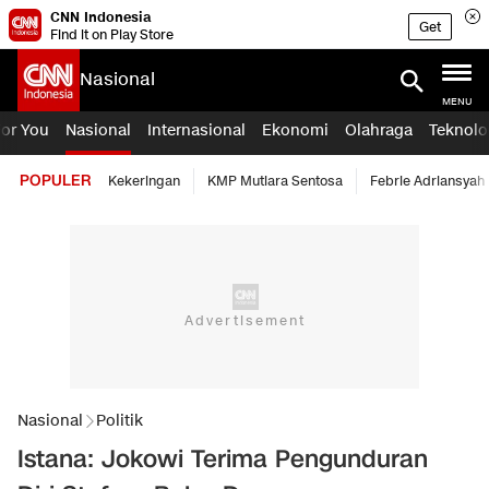
CNN Indonesia
Get
Find it on Play Store
Nasional
MENU
For You
Nasional
Internasional
Ekonomi
Olahraga
Teknolo
POPULER
Kekeringan
KMP Mutiara Sentosa
Febrie Adriansyah
Nasional
Politik
Istana: Jokowi Terima Pengunduran