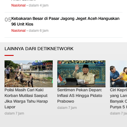
Nasional
•
dalam 4 jam
Kebakaran Besar di Pasar Jagong Jeget Aceh Hanguskan
0
5
96 Unit Kios
Nasional
•
dalam 6 jam
LAINNYA DARI DETIKNETWORK
Polisi Masih Cari Kaki
Sentimen Pekan Depan:
Ciri Kep
Korban Mutilasi Saepul:
Inflasi AS Hingga Pidato
yang Lan
Jika Warga Tahu Harap
Prabowo
Banyak O
Lapor
Punya 5 
dalam 7 jam
dalam 7 jam
dalam 7 j