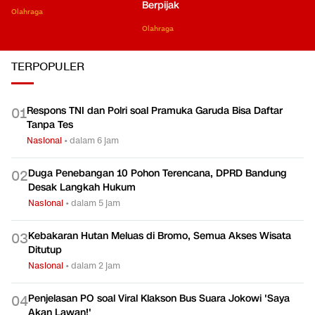
Berpijak
Olahraga
Olahraga
TERPOPULER
Respons TNI dan Polri soal Pramuka Garuda Bisa Daftar
0
1
Tanpa Tes
Nasional
•
dalam 6 jam
Duga Penebangan 10 Pohon Terencana, DPRD Bandung
0
2
Desak Langkah Hukum
Nasional
•
dalam 5 jam
Kebakaran Hutan Meluas di Bromo, Semua Akses Wisata
0
3
Ditutup
Nasional
•
dalam 2 jam
Penjelasan PO soal Viral Klakson Bus Suara Jokowi 'Saya
0
4
Akan Lawan!'