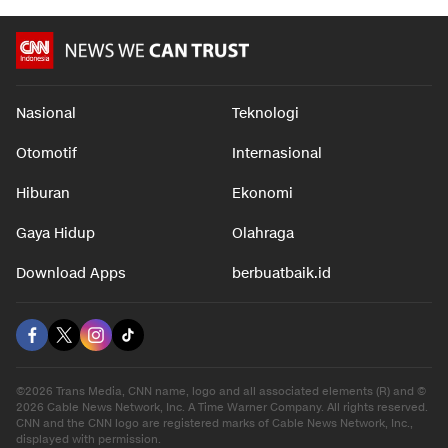
Nasional
Teknologi
Otomotif
Internasional
Hiburan
Ekonomi
Gaya Hidup
Olahraga
Download Apps
berbuatbaik.id
©2026 Trans Media, CNN name, logo and all associated elements (R) and ©
2026 Cable News Network, Inc. A Time Warner Company. All rights reserved.
CNN and the CNN logo are registered marks of Cable News Network, Inc.,
displayed with permission.