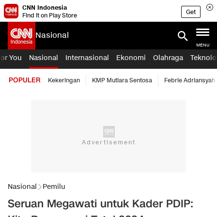
CNN Indonesia
Get
Find it on Play Store
Nasional
MENU
For You
Nasional
Internasional
Ekonomi
Olahraga
Teknolo
POPULER
Kekeringan
KMP Mutiara Sentosa
Febrie Adriansyah
Nasional
Pemilu
Seruan Megawati untuk Kader PDIP: