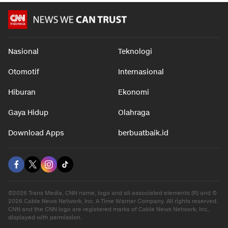
Nasional
Teknologi
Otomotif
Internasional
Hiburan
Ekonomi
Gaya Hidup
Olahraga
Download Apps
berbuatbaik.id
©2026 Trans Media, CNN name, logo and all associated elements (R) and ©
2026 Cable News Network, Inc. A Time Warner Company. All rights reserved.
CNN and the CNN logo are registered marks of Cable News Network, Inc.,
displayed with permission.