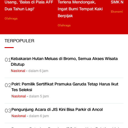
Usang, 'Balas di Piala AFF
Terlena Mendongak,
SMK Nga
Dua Tahun Lagi'
Ingat Bumi Tempat Kaki
Ekonomi
Berpijak
Olahraga
Olahraga
TERPOPULER
Kebakaran Hutan Meluas di Bromo, Semua Akses Wisata
0
1
Ditutup
Nasional
•
dalam 6 jam
Polri: Pemilik Sertifikat Pramuka Garuda Tetap Harus Ikut
0
2
Tes Seleksi
Nasional
•
dalam 5 jam
Pengunjung Acara di JIS Kini Bisa Parkir di Ancol
0
3
Nasional
•
dalam 6 jam