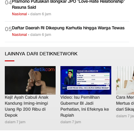
Pramono Putuskan Bongkar JPO 'Love-Hate Relationship'
0
4
Rasuna Said
Nasional
•
dalam 6 jam
Daftar Daerah RI Dikepung Karhutla hingga Warga Tewas
0
5
Nasional
•
dalam 6 jam
LAINNYA DARI DETIKNETWORK
Keji! Ayah Cabuli Anak
Video: Isu Pemilihan
Cara Men
Kandung Iming-imingi
Gubernur BI Jadi
Mertua d
Uang Rp 200 Ribu di
Perhatian, Ini Efeknya ke
dari Sik
Depok
Rupiah
dalam 7 j
dalam 7 jam
dalam 7 jam