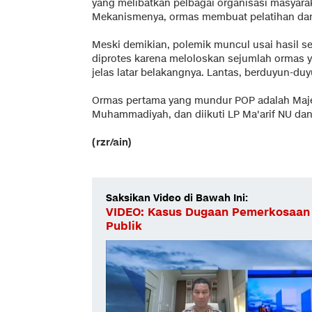
yang melibatkan pelbagai organisasi masyara
Mekanismenya, ormas membuat pelatihan da
Meski demikian, polemik muncul usai hasil 
diprotes karena meloloskan sejumlah ormas ya
jelas latar belakangnya. Lantas, berduyun-du
Ormas pertama yang mundur POP adalah Maje
Muhammadiyah, dan diikuti LP Ma'arif NU dan
(rzr/ain)
Saksikan Video di Bawah Ini:
VIDEO: Kasus Dugaan Pemerkosaan
Publik