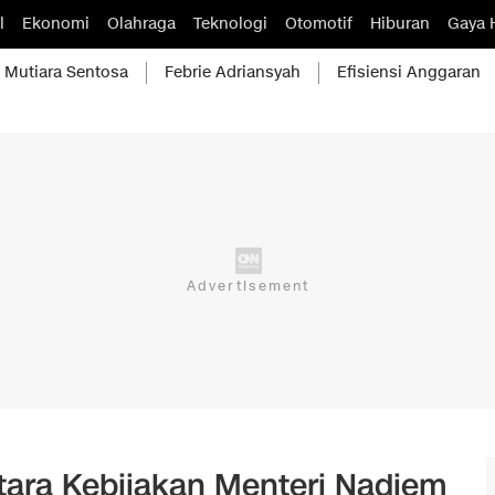
l
Ekonomi
Olahraga
Teknologi
Otomotif
Hiburan
Gaya 
Mutiara Sentosa
Febrie Adriansyah
Efisiensi Anggaran
tara Kebijakan Menteri Nadiem