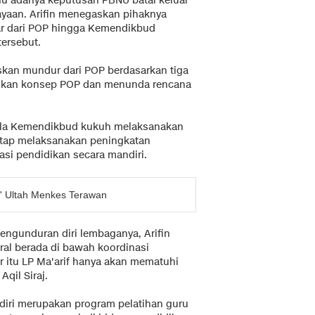
ahu adanya keputusan PBNU batal keluar
yaan. Arifin menegaskan pihaknya
ar dari POP hingga Kemendikbud
tersebut.
skan mundur dari POP berdasarkan tiga
gkan konsep POP dan menunda rencana
 bila Kemendikbud kukuh melaksanakan
 tetap melaksanakan peningkatan
asi pendidikan secara mandiri.
do' Ultah Menkes Terawan
engunduran diri lembaganya, Arifin
ral berada di bawah koordinasi
r itu LP Ma'arif hanya akan mematuhi
qil Siraj.
diri merupakan program pelatihan guru