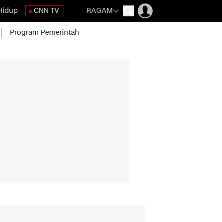
Hidup
CNN TV
RAGAM
Program Pemerintah