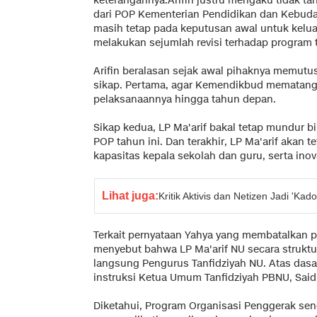
keterangannya.Arifin justru mengaku tidak t
dari POP Kementerian Pendidikan dan Kebuda
masih tetap pada keputusan awal untuk kelu
melakukan sejumlah revisi terhadap program 
Arifin beralasan sejak awal pihaknya memutu
sikap. Pertama, agar Kemendikbud mematan
pelaksanaannya hingga tahun depan.
Sikap kedua, LP Ma'arif bakal tetap mundur
POP tahun ini. Dan terakhir, LP Ma'arif akan
kapasitas kepala sekolah dan guru, serta inov
Lihat juga:
Kritik Aktivis dan Netizen Jadi 'Ka
Terkait pernyataan Yahya yang membatalkan p
menyebut bahwa LP Ma'arif NU secara struktu
langsung Pengurus Tanfidziyah NU. Atas dasa
instruksi Ketua Umum Tanfidziyah PBNU, Said A
Diketahui, Program Organisasi Penggerak sen