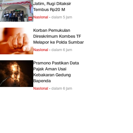
Jatim, Rugi Ditaksir
Tembus Rp20 M
Nasional
•
dalam 5 jam
Korban Pemukulan
Direskrimum Kombes TF
Melapor ke Polda Sumbar
Nasional
•
dalam 6 jam
Pramono Pastikan Data
Pajak Aman Usai
Kebakaran Gedung
Bapenda
Nasional
•
dalam 6 jam