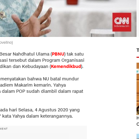
velino)
 Besar Nahdhatul Ulama (
PBNU
) tak satu
isasi tersebut dalam Program Organisasi
dikan dan Kebudayaan (
Kemendikbud
).
f menyatakan bahwa NU batal mundur
Nadiem Makarim kemarin. Yahya
 dalam POP sudah diambil dalam rapat
ada hari Selasa, 4 Agustus 2020 yang
l," kata Yahya dalam keterangannya.
H
O
MENT