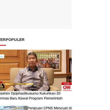
TERPOPULER
ashim Djojohadikusumo Kukuhkan 20
rmas Baru Kawal Program Pemerintah
Penipuan CPNS Mencuat di