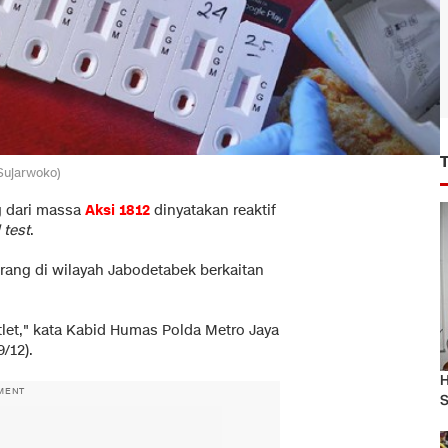
 Sujarwoko)
g dari massa
Aksi 1812
dinyatakan reaktif
 test
.
rang di wilayah Jabodetabek berkaitan
Atlet," kata Kabid Humas Polda Metro Jaya
/12).
H
MENT
S