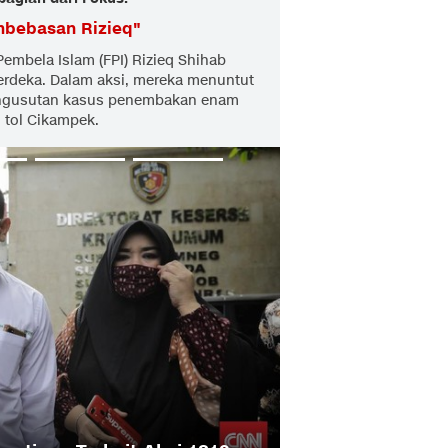
mbebasan Rizieq
"
mbela Islam (FPI) Rizieq Shihab
erdeka. Dalam aksi, mereka menuntut
pengusutan kasus penembakan enam
n tol Cikampek.
7 Orang Jadi Te