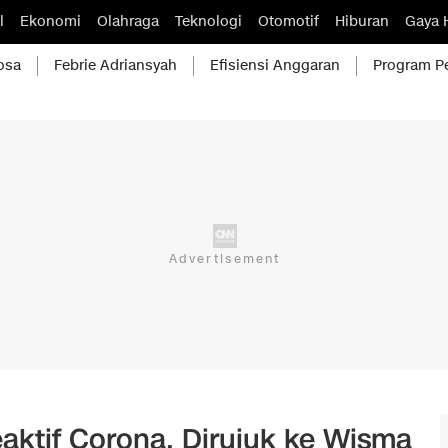
l
Ekonomi
Olahraga
Teknologi
Otomotif
Hiburan
Gaya 
osa
Febrie Adriansyah
Efisiensi Anggaran
Program P
aktif Corona, Dirujuk ke Wisma